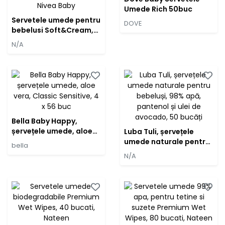
Umede Rich 50buc
Servetele umede pentru
DOVE
bebelusi Soft&Cream,
57 bucati, Nivea Baby
N/A
Bella Baby Happy,
șervețele umede, aloe
Luba Tuli, șervețele
vera, Classic Sensitive,
umede naturale pentru
bella
4 x 56 buc
bebeluși, 98% apă,
N/A
pantenol și ulei de
avocado, 50 bucăți