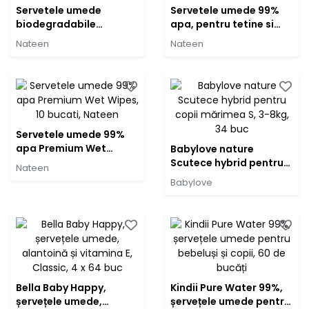
Servetele umede
Servetele umede 99%
biodegradabile
apa, pentru tetine si
Premium Wet Wipes, 40
suzete Premium Wet
Nateen
Nateen
bucati, Nateen
Wipes, 80 bucati,
Nateen
Servetele umede 99%
apa Premium Wet
Babylove nature
Wipes, 10 bucati,
Scutece hybrid pentru
Nateen
Nateen
copii mărimea S, 3-8kg,
Babylove
34 buc
Bella Baby Happy,
Kindii Pure Water 99%,
șervețele umede,
șervețele umede pentru