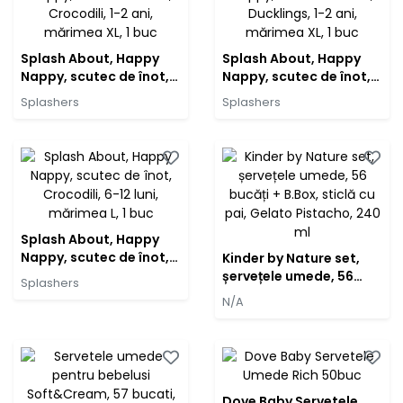
Splash About, Happy
Splash About, Happy
Nappy, scutec de înot,
Nappy, scutec de înot,
Crocodili, 1-2 ani,
Ducklings, 1-2 ani,
Splashers
Splashers
mărimea XL, 1 buc
mărimea XL, 1 buc
Splash About, Happy
Nappy, scutec de înot,
Kinder by Nature set,
Crocodili, 6-12 luni,
șervețele umede, 56
Splashers
mărimea L, 1 buc
bucăți + B.Box, sticlă cu
N/A
pai, Gelato Pistacho,
240 ml
Dove Baby Servetele