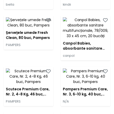
alantoină și vitamina E,
bebeluși și copii, 60 de
bella
kindii
Classic, 4 x 64 buc
bucăți
Șervețele umede Fresh
Clean, 80 buc, Pampers
Canpol Babies,
PAMPERS
absorbante sanitare
multifuncționale,
canpol
78/009, 33 x 45 cm, 20
bucăți
Scutece Premium Care,
Pampers Premium Care,
Nr. 2, 4-8 Kg, 46 buc,
Nr. 3, 6-10 kg, 40 buc,
Pampers
Pampers
PAMPERS
N/A