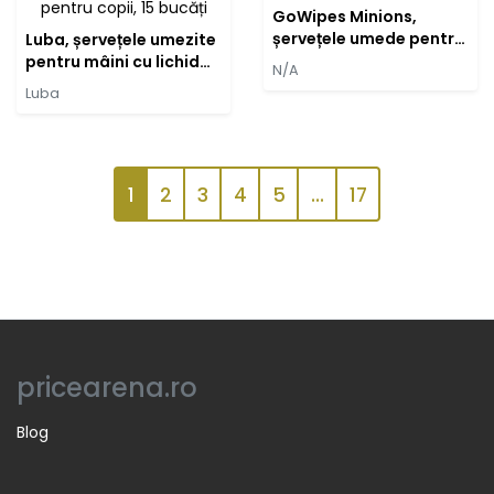
GoWipes Minions,
șervețele umede pentru
Luba, șervețele umezite
copii, 15 bucăți
pentru mâini cu lichid
N/A
antibacterian pentru
Luba
copii, 15 bucăți
1
2
3
4
5
...
17
pricearena.ro
Blog