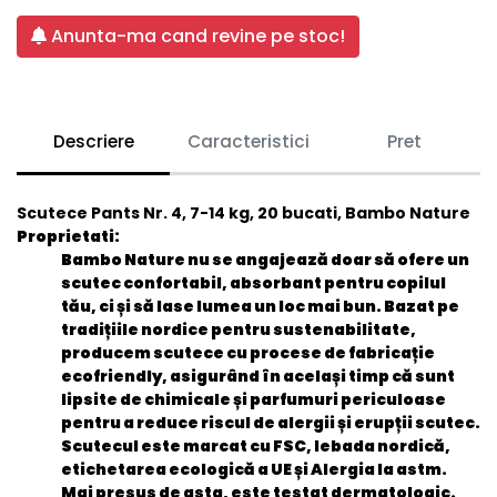
Anunta-ma cand revine pe stoc!
Descriere
Caracteristici
Pret
Scutece Pants Nr. 4, 7-14 kg, 20 bucati, Bambo Nature
Proprietati:
Bambo Nature nu se angajează doar să ofere un
scutec confortabil, absorbant pentru copilul
tău, ci și să lase lumea un loc mai bun. Bazat pe
tradițiile nordice pentru sustenabilitate,
producem scutece cu procese de fabricație
ecofriendly, asigurând în același timp că sunt
lipsite de chimicale și parfumuri periculoase
pentru a reduce riscul de alergii și erupții scutec.
Scutecul este marcat cu FSC, lebada nordică,
etichetarea ecologică a UE și Alergia la astm.
Mai presus de asta, este testat dermatologic.