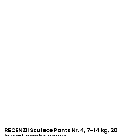
EAN
5703538244889
Stare produs
Nou
item.product_type
Child
RECENZII Scutece Pants Nr. 4, 7-14 kg, 20