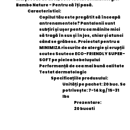
Bambo Nature - Pentru că îți pasă.
Caracteristici:
Copilul tău este pregătit să înceapă
antrenamentele? Pantalonii sunt
subțiri și ușor pentru ca mâinile mici
să tragă în sus și în jos, chiar și atunci
când se grăbesc. Proiectat pentru a
MINIMIZA riscurile de alergie și erupții
scutec Scutece ECO-FRIENDLY SUPER-
SOFT pe pielea bebelușului
Performanță de cea mai bună calitate
Testat dermatologic
Specificațiile produsului:
Unități pe pachet: 20 buc. Se
potrivește: 7-14 kg / 15-31
lbs
Prezentare:
20 bucati
General