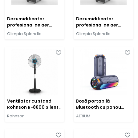
Dezumidificator
Dezumidificator
profesional de aer
profesional de aer
Olimpia Splendid
Olimpia Splendid
Olimpia Splendid
Olimpia Splendid
SECCOPROF 40P
SECCOPROF 30P
Ventilator cu stand
Boxă portabilă
Rohnson R-8600 Silent
Bluetooth cu panou
Breezer
solar AERIUM T5000 LED
Rohnson
AERIUM
TWS