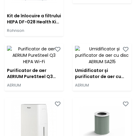
Kit de înlocuire a filtrului
HEPA DF-028 Health Kit
pentru
Rohnson
dezumidificatorul
Rohnson R-9212 și R-
91110
Purificator de aer
Umidificator și
AERIUM PureSteel Q3
purificator de aer cu
HEPA Wi-Fi
disc AERIUM SA215
AERIUM
AERIUM