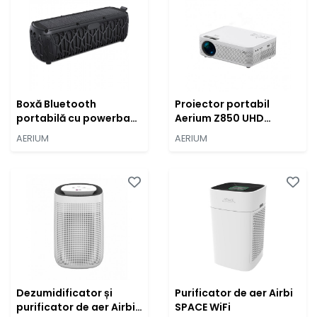
Boxă Bluetooth
Proiector portabil
portabilă cu powerbank
Aerium Z850 UHD
AERIUM S5000 Solar
HiSilicon Wi-Fi
AERIUM
AERIUM
Outdoor
Dezumidificator și
Purificator de aer Airbi
purificator de aer Airbi
SPACE WiFi