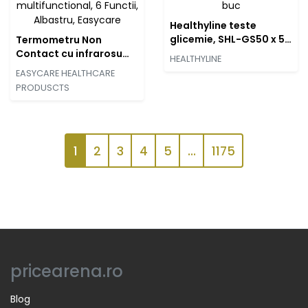
Healthyline teste
glicemie, SHL-GS50 x 50
Termometru Non
buc
Contact cu infrarosu
HEALTHYLINE
multifunctional, 6
EASYCARE HEALTHCARE
Functii, Albastru,
PRODUSCTS
Easycare
1
2
3
4
5
...
1175
pricearena.ro
Blog