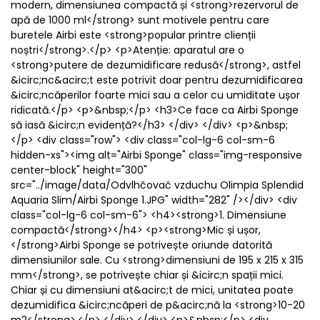
modern, dimensiunea compactă și <strong>rezervorul de
apă de 1000 ml</strong> sunt motivele pentru care
buretele Airbi este <strong>popular printre clienții
noștri</strong>.</p> <p>Atenție: aparatul are o
<strong>putere de dezumidificare redusă</strong>, astfel
&icirc;nc&acirc;t este potrivit doar pentru dezumidificarea
&icirc;ncăperilor foarte mici sau a celor cu umiditate ușor
ridicată.</p> <p>&nbsp;</p> <h3>Ce face ca Airbi Sponge
să iasă &icirc;n evidență?</h3> </div> </div> <p>&nbsp;
</p> <div class="row"> <div class="col-lg-6 col-sm-6
hidden-xs"><img alt="Airbi Sponge" class="img-responsive
center-block" height="300"
src="../image/data/Odvlhčovač vzduchu Olimpia Splendid
Aquaria Slim/Airbi Sponge 1.JPG" width="282" /></div> <div
class="col-lg-6 col-sm-6"> <h4><strong>1. Dimensiune
compactă</strong></h4> <p><strong>Mic și ușor,
</strong>Airbi Sponge se potrivește oriunde datorită
dimensiunilor sale. Cu <strong>dimensiuni de 195 x 215 x 315
mm</strong>, se potrivește chiar și &icirc;n spații mici.
Chiar și cu dimensiuni at&acirc;t de mici, unitatea poate
dezumidifica &icirc;ncăperi de p&acirc;nă la <strong>10-20