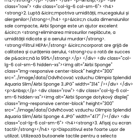
m2</strong>.</p> </div> </div> <p>&nbsp;</p> <div
class="row"> <div class="col-lg-6 col-sm-6"> <h4>
<strong>2. Luptă &icirc;mpotriva umidității, mucegaiului și
alergenilor</strong></h4> <p>&Icirc;n ciuda dimensiunilor
sale compacte, Airbi Sponge este un ajutor excelent
&icirc;n <strong>eliminarea mirosurilor neplăcute, a
umidității ridicate și a aerului murdar</strong>.
<strong>Filtrul HEPA</strong> &icirc;ncorporat are grijă de
calitatea și curățenia aerului, <strong>cu o rată de succes
de p&acirc;nă la 99%</strong>.</p> </div> <div class="col-
lg-6 col-sm-6 hidden-xs"><img alt="Airbi Sponge"
class="img-responsive center-block" height="300"
src="../image/data/Odvlhčovač vzduchu Olimpia Splendid
Aquaria Slim/Airbi Sponge 3.JPG" width="314" /></div> </div>
<p>&nbsp;</p> <div class="row"> <div class="col-lg-6 col-
sm-6 hidden-xs"><img alt="Airbi Sponge dotykový displej"
class="img-responsive center-block" height="300"
src="../image/data/Odvlhčovač vzduchu Olimpia Splendid
Aquaria Slim/Airbi Sponge 4.JPG" width="417" /></div> <div
class="col-lg-6 col-sm-6"> <h4><strong>3. Afișaj cu ecran
tactil</strong></h4> <p>Dispozitivul este foarte ușor de
utilizat. Utilizează butoanele tactile pentru a selecta