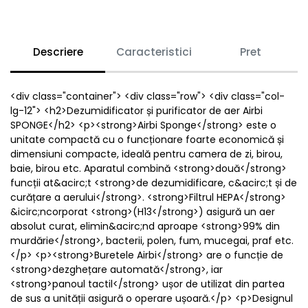
Descriere
Caracteristici
Pret
<div class="container"> <div class="row"> <div class="col-
lg-12"> <h2>Dezumidificator și purificator de aer Airbi
SPONGE</h2> <p><strong>Airbi Sponge</strong> este o
unitate compactă cu o funcționare foarte economică și
dimensiuni compacte, ideală pentru camera de zi, birou,
baie, birou etc. Aparatul combină <strong>două</strong>
funcții at&acirc;t <strong>de dezumidificare, c&acirc;t și de
curățare a aerului</strong>. <strong>Filtrul HEPA</strong>
&icirc;ncorporat <strong>(H13</strong>) asigură un aer
absolut curat, elimin&acirc;nd aproape <strong>99% din
murdărie</strong>, bacterii, polen, fum, mucegai, praf etc.
</p> <p><strong>Buretele Airbi</strong> are o funcție de
<strong>dezghețare automată</strong>, iar
<strong>panoul tactil</strong> ușor de utilizat din partea
de sus a unității asigură o operare ușoară.</p> <p>Designul