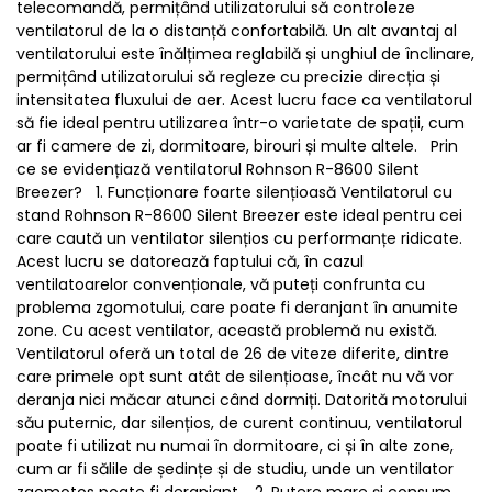
telecomandă, permițând utilizatorului să controleze
ventilatorul de la o distanță confortabilă. Un alt avantaj al
ventilatorului este înălțimea reglabilă și unghiul de înclinare,
permițând utilizatorului să regleze cu precizie direcția și
intensitatea fluxului de aer. Acest lucru face ca ventilatorul
să fie ideal pentru utilizarea într-o varietate de spații, cum
ar fi camere de zi, dormitoare, birouri și multe altele. Prin
ce se evidențiază ventilatorul Rohnson R-8600 Silent
Breezer? 1. Funcționare foarte silențioasă Ventilatorul cu
stand Rohnson R-8600 Silent Breezer este ideal pentru cei
care caută un ventilator silențios cu performanțe ridicate.
Acest lucru se datorează faptului că, în cazul
ventilatoarelor convenționale, vă puteți confrunta cu
problema zgomotului, care poate fi deranjant în anumite
zone. Cu acest ventilator, această problemă nu există.
Ventilatorul oferă un total de 26 de viteze diferite, dintre
care primele opt sunt atât de silențioase, încât nu vă vor
deranja nici măcar atunci când dormiți. Datorită motorului
său puternic, dar silențios, de curent continuu, ventilatorul
poate fi utilizat nu numai în dormitoare, ci și în alte zone,
cum ar fi sălile de ședințe și de studiu, unde un ventilator