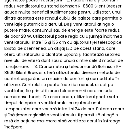
zgomotos poate fi deranjant. 2. Putere mare și consum
redus Ventilatorul cu stand Rohnson R-8600 Silent Breezer
aduce multe beneficii suplimentare pentru utilizator. Unul
dintre acestea este rândul dublu de palete care permite o
ventilație puternică a aerului. Deși ventilatorul atinge o
putere mare, consumul său de energie este foarte redus,
de doar 28 W. Utilizatorul poate regla cu ușurință înălțimea
ventilatorului între 115 și 135 cm cu ajutorul tijei telescopice.
Există, de asemenea, un afișaj LED pe acest stand, care
oferă utilizatorului o claritate ușoară și facilitează setarea
nivelului de viteză dorit sau a unuia dintre cele 3 moduri de
funcționare. 3. Cronometru și telecomandă Rohnson R-
8600 Silent Breezer oferă utilizatorului diverse metode de
control, asigurând un maxim de confort și comoditate în
utilizare. Controlul se poate face fie manual, direct pe
ventilator, fie prin utilizarea telecomenzii care include
numeroase funcții. De asemenea, utilizatorul poate seta
timpul de oprire a ventilatorului cu ajutorul unui
temporizator care variază între 1 și 24 de ore. Puterea mare
și înălțimea reglabilă a ventilatorului îi permit să atingă o
rază de acțiune mai mare și să ventileze aerul în întreaga
încăpere.