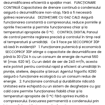
dezumidificarea eficientă a spațiilor mari. FUNCȚIONARE
CONTINUĂ Capacitatea de drenare continuă a condensului
asigură o dezumidificare non-stop, fără a fi necesară
golirea rezervorului. DEZGHEȚARE CU GAZ CALD Asigură
funcționarea constantă a compresorului, reduce pornirile și
opririle frecvente și permite funcționarea chiar și la
temperaturi apropiate de 0 °C. CONTROL DIGITAL Panoul
de control permite reglarea precisă și controlul în timp real
al temperaturii și umidității. Ce îl face pe SECCOPROF 30P
să iasă în evidență? 1. Funcționare puternică și economică
SECCOPROF 30P atinge o capacitate de dezumidificare de
până la 30 l/24 h cu un consum de energie de numai 560
W (max. 620 W). Cu un debit de aer de 240 m³/h, acesta
este potrivit pentru controlul rapid și eficient al umidității în
pivnițe, ateliere, depozite și birouri. Agentul frigorific R290
asigură o funcționare ecologică cu un consum redus de
energie. 2. Funcționare continuă și durabilitate ridicată
Unitatea este echipată cu un sistem de dezghețare cu gaz
cald care permite funcționarea fiabilă chiar și la
temperaturi apropiate de 0 °C fără oprirea inutilă a
compresorului. Evacuarea permanentă a condensului prin