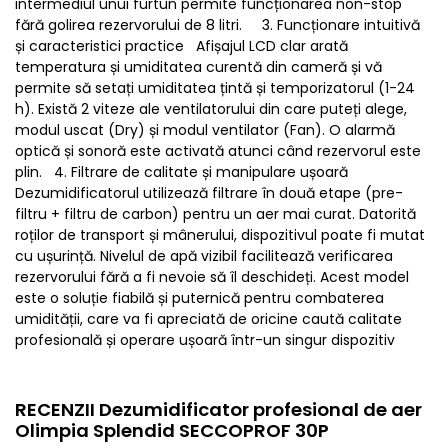
intermediul unui furtun permite funcționarea non-stop
fără golirea rezervorului de 8 litri. 3. Funcționare intuitivă
și caracteristici practice Afișajul LCD clar arată
temperatura și umiditatea curentă din cameră și vă
permite să setați umiditatea țintă și temporizatorul (1-24
h). Există 2 viteze ale ventilatorului din care puteți alege,
modul uscat (Dry) și modul ventilator (Fan). O alarmă
optică și sonoră este activată atunci când rezervorul este
plin. 4. Filtrare de calitate și manipulare ușoară
Dezumidificatorul utilizează filtrare în două etape (pre-
filtru + filtru de carbon) pentru un aer mai curat. Datorită
roților de transport și mânerului, dispozitivul poate fi mutat
cu ușurință. Nivelul de apă vizibil facilitează verificarea
rezervorului fără a fi nevoie să îl deschideți. Acest model
este o soluție fiabilă și puternică pentru combaterea
umidității, care va fi apreciată de oricine caută calitate
profesională și operare ușoară într-un singur dispozitiv
RECENZII Dezumidificator profesional de aer
Olimpia Splendid SECCOPROF 30P