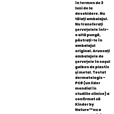
în termen de 3
luni de la
deschidere. Nu
tăiați ambalajul.
Nu transferați
șervețelele într-
o altă pungă,
păstrați-le în
ambalajul
original. Aruncați
ambalajele de
șervețele în coșul
galben de plastic
și metal. Testat
dermatologic -
PCR (un lider
mondial în
studiile clinice) a
confirmat că
Kinder by
Nature™ nu a