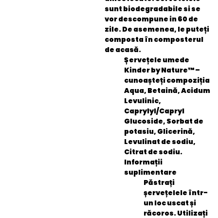
sunt biodegradabile si se
vor descompune in 60 de
zile. De asemenea, le puteți
composta în composterul
de acasă.
Șervețele umede
Kinder by Nature™ –
cunoașteți compoziția
Aqua, Betaină, Acidum
Levulinic,
Caprylyl/Capryl
Glucoside, Sorbat de
potasiu, Glicerină,
Levulinat de sodiu,
Citrat de sodiu.
Informații
suplimentare
Păstrați
șervețelele într-
un loc uscat și
răcoros. Utilizați