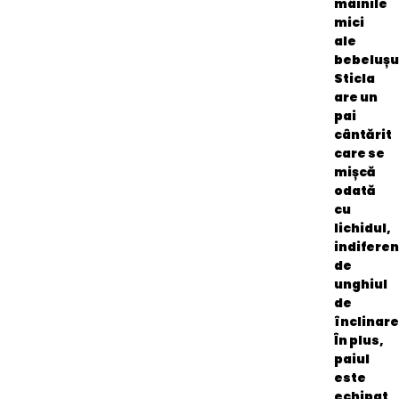
mâinile
mici
ale
bebelușu
Sticla
are un
pai
cântărit
care se
mișcă
odată
cu
lichidul,
indiferen
de
unghiul
de
înclinare
În plus,
paiul
este
echipat