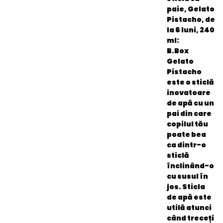
paie, Gelato
Pistacho, de
la 6 luni, 240
ml:
B.Box
Gelato
Pistacho
este o sticlă
inovatoare
de apă cu un
pai din care
copilul tău
poate bea
ca dintr-o
sticlă
înclinând-o
cu susul în
jos.
Sticla
de apă este
utilă atunci
când treceți