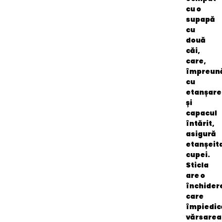
cu o
supapă
cu
două
căi,
care,
împreun
cu
etanșare
și
capacul
întărit,
asigură
etanșeit
cupei.
Sticla
are o
închider
care
împiedic
vărsarea