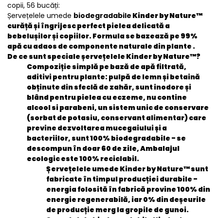
copii, 56 bucăți:
Șervețelele umede
biodegradabile
Kinder by Nature™
curăță și îngrijesc perfect pielea delicată a
bebelușilor și copiilor.
Formula se bazează pe 99%
apă cu adaos de componente naturale din plante
.
De ce sunt speciale șervețelele Kinder by Nature™?
Compoziție simplă pe bază de apă filtrată,
aditivi pentru plante: pulpă de lemn și betaină
obținute din sfeclă de zahăr, sunt inodore și
blând pentru pielea cu eczeme, nu contine
alcool si parabeni, un sistem unic de conservare
(sorbat de potasiu, conservant alimentar) care
previne dezvoltarea mucegaiului și a
bacteriilor, sunt 100% biodegradabile - se
descompun în doar 60 de zile, Ambalajul
ecologic este 100% reciclabil.
Șervețelele umede Kinder by Nature™ sunt
fabricate în timpul producției durabile -
energia folosită în fabrică provine 100% din
energie regenerabilă, iar 0% din deșeurile
de producție merg la gropile de gunoi.