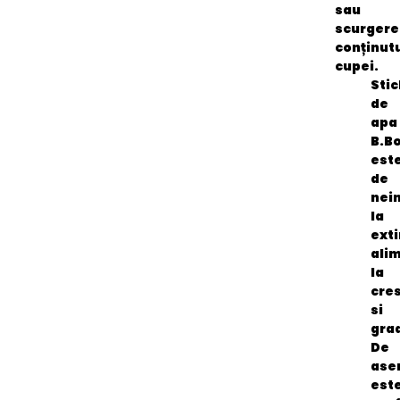
sau
scurgere
conținutu
cupei.
Stic
de
apa
B.B
est
de
nein
la
ext
alim
la
cre
si
grad
De
ase
est