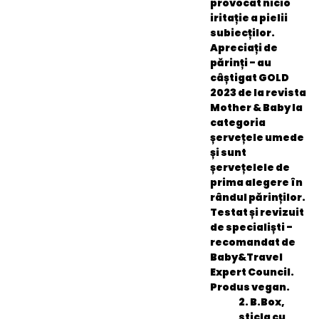
provocat nicio
iritație a pielii
subiecților.
Apreciați de
părinți - au
câștigat GOLD
2023 de la revista
Mother & Baby la
categoria
șervețele umede
și sunt
șervețelele de
prima alegere în
rândul părinților.
Testat și revizuit
de specialiști -
recomandat de
Baby&Travel
Expert Council.
Produs vegan.
2. B.Box,
sticla cu