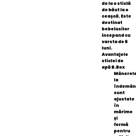
de la o sticlă
de băut la o
ceașcă. Este
destinat
bebelusilor
incepand cu
varsta de 6
luni.
Avantajele
sticlei de
apă B.Box
Mânerel
la
îndemân
sunt
ajustate
în
mărime
și
formă
pentru