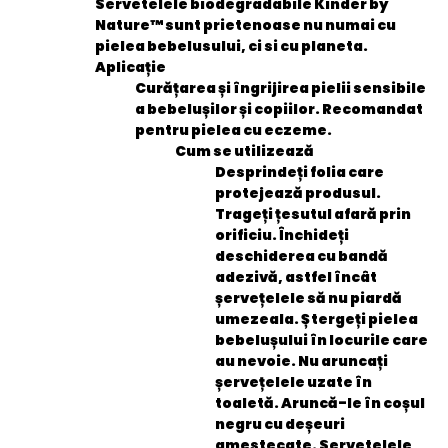
Servetelele biodegradabile Kinder by
Nature™ sunt prietenoase nu numai cu
pielea bebelusului, ci si cu planeta.
Aplicație
Curățarea și îngrijirea pielii sensibile
a bebelușilor și copiilor. Recomandat
pentru pielea cu eczeme.
Cum se utilizează
Desprindeți folia care
protejează produsul.
Trageți țesutul afară prin
orificiu. Închideți
deschiderea cu bandă
adezivă, astfel încât
șervețelele să nu piardă
umezeala. Ștergeți pielea
bebelușului în locurile care
au nevoie. Nu aruncați
șervețelele uzate în
toaletă. Aruncă-le în coșul
negru cu deșeuri
amestecate. Servetelele