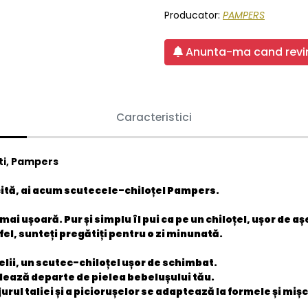
Producator:
PAMPERS
Anunta-ma cand revin
Caracteristici
ati, Pampers
icită, ai acum scutecele-chiloțel Pampers.
șoară. Pur și simplu îl pui ca pe un chiloțel, ușor de așeza
tfel, sunteți pregătiți pentru o zi minunată.
elii, un scutec-chiloțel ușor de schimbat.
zolează departe de pielea bebelușului tău.
jurul taliei și a piciorușelor se adaptează la formele și mi