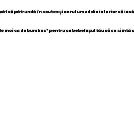
păt să pătrundă în scutec și aerul umed din interior să ia
e moi ca de bumbac* pentru ca bebelușul tău să se simtă c
8006540067772
Nou
Child