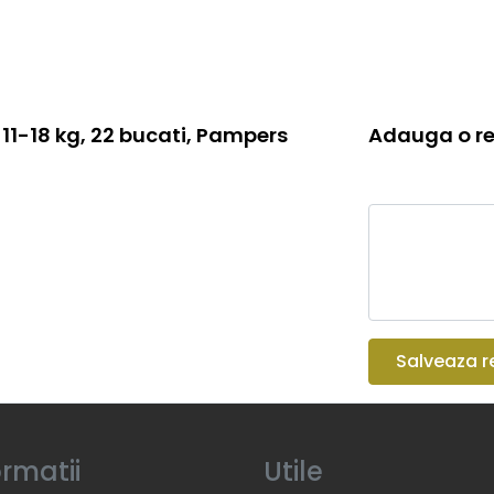
 11-18 kg, 22 bucati, Pampers
Adauga o re
Salveaza r
ormatii
Utile