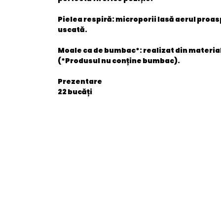
Pielea respiră: microporii lasă aerul proas
uscată.
Moale ca de bumbac*: realizat din material
(*Produsul nu conține bumbac).
Prezentare
22 bucăți
General
EAN
Stare produs
item.product_type