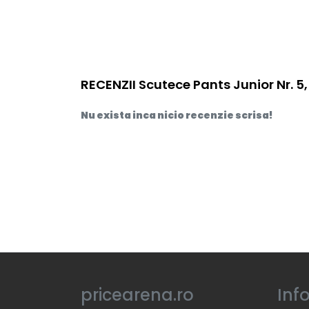
RECENZII Scutece Pants Junior Nr. 5,
Nu exista inca nicio recenzie scrisa!
pricearena.ro
Inf