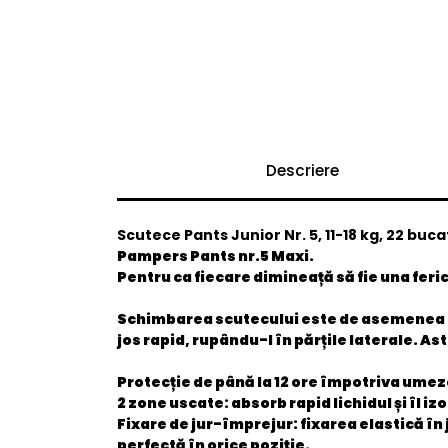
Descriere
Scutece Pants Junior Nr. 5, 11-18 kg, 22 buc
Pampers Pants nr.5 Maxi.
Pentru ca fiecare dimineață să fie una fer
Schimbarea scutecului este de asemenea mai u
jos rapid, rupându-l în părțile laterale. As
Protecție de până la 12 ore împotriva umez
2 zone uscate: absorb rapid lichidul și îl i
Fixare de jur-împrejur: fixarea elastică în 
perfectă în orice poziție.