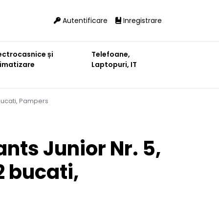
Autentificare
Inregistrare
ectrocasnice și
Telefoane,
limatizare
Laptopuri, IT
 bucati, Pampers
nts Junior Nr. 5,
2 bucati,