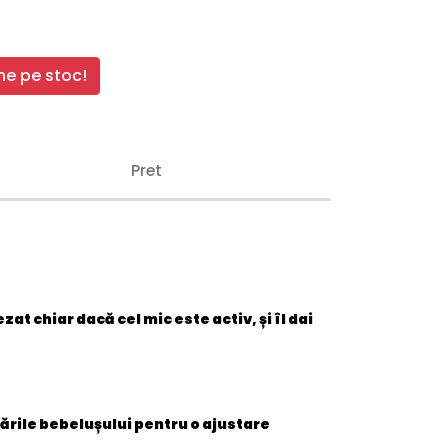
e pe stoc!
Pret
t chiar dacă cel mic este activ, și îl dai
șcările bebelușului pentru o ajustare