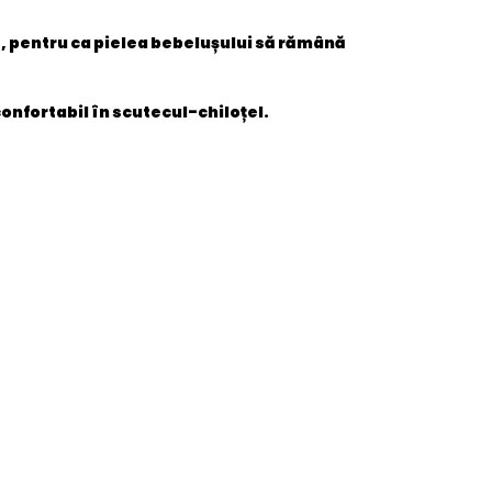
să, pentru ca pielea bebelușului să rămână
onfortabil în scutecul-chiloțel.