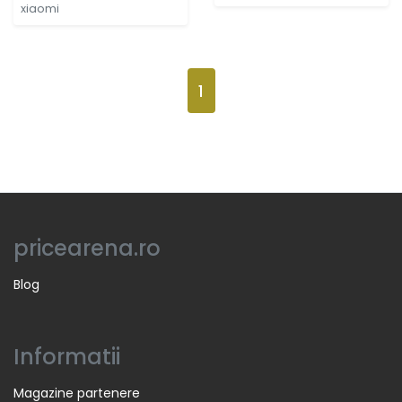
11, Chromecast
xiaomi
1
pricearena.ro
Blog
Informatii
Magazine partenere