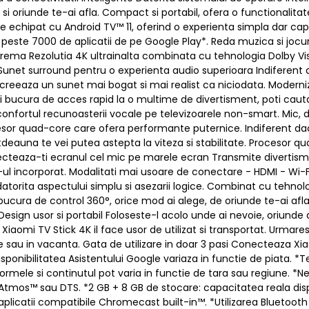
 oriunde te-ai afla. Compact si portabil, ofera o functionalitate
e echipat cu Android TV™ 11, oferind o experienta simpla dar ca
 peste 7000 de aplicatii de pe Google Play*. Reda muzica si jocuri
prema Rezolutia 4K ultrainalta combinata cu tehnologia Dolby Visi
. Sunet surround pentru o experienta audio superioara Indiferent 
reeaza un sunet mai bogat si mai realist ca niciodata. Modernize
 bucura de acces rapid la o multime de divertisment, poti cauta i
ortul recunoasterii vocale pe televizoarele non-smart. Mic, dar
sor quad-core care ofera performante puternice. Indiferent daca v
totdeauna te vei putea astepta la viteza si stabilitate. Procesor
cteaza-ti ecranul cel mic pe marele ecran Transmite divertisme
t-ul incorporat. Modalitati mai usoare de conectare - HDMI - W
atorita aspectului simplu si asezarii logice. Combinat cu tehnolo
 te bucura de control 360°, orice mod ai alege, de oriunde te-ai a
u. Design usor si portabil Foloseste-l acolo unde ai nevoie, oriunde 
aomi TV Stick 4K il face usor de utilizat si transportat. Urmares
e sau in vacanta. Gata de utilizare in doar 3 pasi Conecteaza Xia
sponibilitatea Asistentului Google variaza in functie de piata. *Te
formele si continutul pot varia in functie de tara sau regiune. *
 Atmos™ sau DTS. *2 GB + 8 GB de stocare: capacitatea reala disp
plicatii compatibile Chromecast built-in™. *Utilizarea Bluetooth 