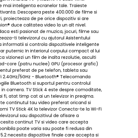
 mai inteligenta ecranelor tale. Traieste
ptivanta. Descopera peste 400.000 de filme si
, proiecteaza de pe orice dispozitiv si are
on® duce calitatea video la un alt nivel.
daca esti pasionat de muzica, jocuri, filme sau
aza-ti televizorul cu ajutorul Asistentului
nformatii si controla dispozitivele inteligente
 puternic In interiorul corpului compact al lui
izionezi un film de inalta rezolutie, asculti
 quad-core (patru nuclee) GPU (procesor grafic)
ntul preferat de pe telefon, tableta sau
i-Fi 2.4GHz/5GHz - Bluetooth® Telecomanda
giile Bluetooth si suportul pentru controlul
fla in camera. TV Stick 4 este despre comoditate,
ai fi, atat timp cat ai un televizor in preajma.
te continutul tau video preferat oricand si
omi TV Stick 4K la televizor Conecta-te la Wi-Fi
levizorul sau dispozitivul de afisare a
Necesita continut TV si video care accepta
onibila poate varia sau poate fi redusa din
5.2 necesita dispozitive finale care accepta si