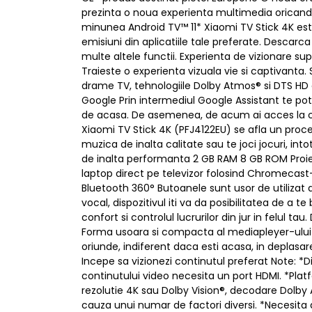
prezinta o noua experienta multimedia oricand si
minunea Android TV™ 11* Xiaomi TV Stick 4K est
emisiuni din aplicatiile tale preferate. Descarca
multe altele functii. Experienta de vizionare su
Traieste o experienta vizuala vie si captivanta
drame TV, tehnologiile Dolby Atmos® si DTS HD c
Google Prin intermediul Google Assistant te poti
de acasa. De asemenea, de acum ai acces la conf
Xiaomi TV Stick 4K (PFJ4122EU) se afla un proce
muzica de inalta calitate sau te joci jocuri, in
de inalta performanta 2 GB RAM 8 GB ROM Proie
laptop direct pe televizor folosind Chromecas
Bluetooth 360° Butoanele sunt usor de utilizat d
vocal, dispozitivul iti va da posibilitatea de a
confort si controlul lucrurilor din jur in felul ta
Forma usoara si compacta al mediapleyer-ului Xi
oriunde, indiferent daca esti acasa, in deplasar
Incepe sa vizionezi continutul preferat Note: *Di
continutului video necesita un port HDMI. *Plat
rezolutie 4K sau Dolby Vision®, decodare Dolby
cauza unui numar de factori diversi. *Necesita a