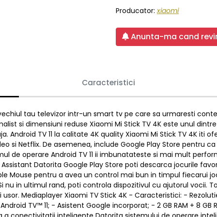
Producator:
xiaomi
Anunta-ma cand revin
Caracteristici
vechiul tau televizor intr-un smart tv pe care sa urmaresti conten
malist si dimensiuni reduse Xiaomi Mi Stick TV 4K este unul dintr
aja. Android TV 11 la calitate 4K quality Xiaomi Mi Stick TV 4K it
 si Netflix. De asemenea, include Google Play Store pentru ca tu
emul de operare Android TV 11 ii imbunatateste si mai mult perfor
sistant Datorita Google Play Store poti descarca jocurile favori
ble Mouse pentru a avea un control mai bun in timpul fiecarui j
i nu in ultimul rand, poti controla dispozitivul cu ajutorul vocii. T
 si usor. Mediaplayer Xiaomi TV Stick 4K - Caracteristici: - Rezol
Android TV™ 11; - Asistent Google incorporat; - 2 GB RAM + 8 GB 
 conectivitatii inteligente Datorita sistemului de operare inteli