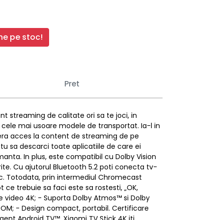
e pe stoc!
Pret
t streaming de calitate ori sa te joci, in
e cele mai usoare modele de transportat. Ia-l in
i ofera acces la content de streaming de pe
 sa descarci toate aplicatiile de care ei
manta. In plus, este compatibil cu Dolby Vision
te. Cu ajutorul Bluetooth 5.2 poti conecta tv-
oc. Totodata, prin intermediul Chromecast
ot ce trebuie sa faci este sa rostesti, „OK,
utie video 4K; - Suporta Dolby Atmos™ si Dolby
ROM; - Design compact, portabil. Certificare
gent Android TV™, Xiaomi TV Stick 4K iti