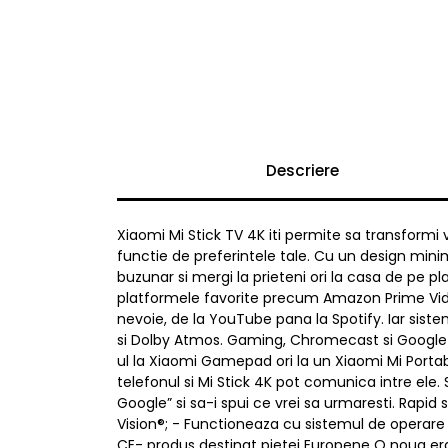
Descriere
Xiaomi Mi Stick TV 4K iti permite sa transformi 
functie de preferintele tale. Cu un design mini
buzunar si mergi la prieteni ori la casa de pe pl
platformele favorite precum Amazon Prime Video
nevoie, de la YouTube pana la Spotify. Iar sist
si Dolby Atmos. Gaming, Chromecast si Google As
ul la Xiaomi Gamepad ori la un Xiaomi Mi Porta
telefonul si Mi Stick 4K pot comunica intre ele. S
Google” si sa-i spui ce vrei sa urmaresti. Rapid
Vision®; - Functioneaza cu sistemul de operare 
CE- produs destinat pietei Europene O noua era a