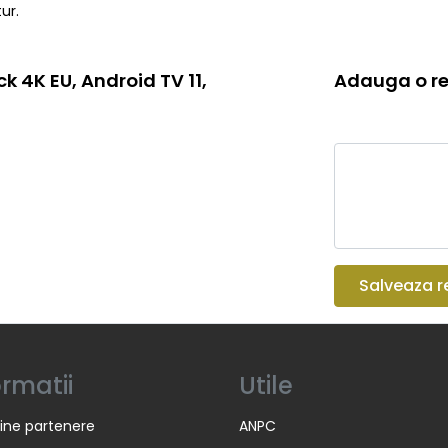
ur.
k 4K EU, Android TV 11,
Adauga o re
Salveaza r
ormatii
Utile
ine partenere
ANPC