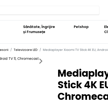
Sănătate, Îngrijire
Petshop
El
și Frumusețe
C
esorii
Televizoare LED
Mediaplayer Xiaomi TV Stick 4K EU, Androi
Next
Mediaplay
Stick 4K E
Chromeca