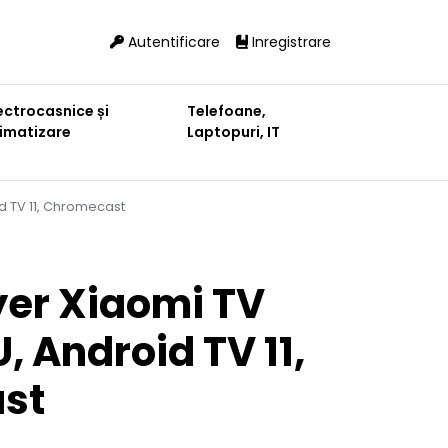
Autentificare
Inregistrare
ectrocasnice și
Telefoane,
limatizare
Laptopuri, IT
d TV 11, Chromecast
er Xiaomi TV
U, Android TV 11,
st