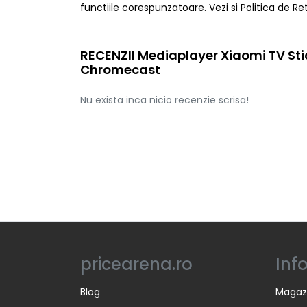
functiile corespunzatoare. Vezi si Politica de Ret
RECENZII Mediaplayer Xiaomi TV Stic
Chromecast
Nu exista inca nicio recenzie scrisa!
pricearena.ro
Inf
Blog
Magaz