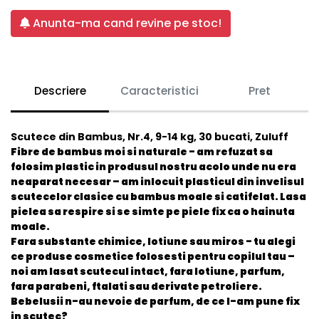
Anunta-ma cand revine pe stoc!
Descriere
Caracteristici
Pret
Scutece din Bambus, Nr.4, 9-14 kg, 30 bucati, Zuluff
Fibre de bambus moi si naturale - am refuzat sa
folosim plastic in produsul nostru acolo unde nu era
neaparat necesar – am inlocuit plasticul din invelisul
scutecelor clasice cu bambus moale si catifelat. Lasa
pielea sa respire si se simte pe piele fix ca o hainuta
moale.
Fara substante chimice, lotiune sau miros - tu alegi
ce produse cosmetice folosesti pentru copilul tau –
noi am lasat scutecul intact, fara lotiune, parfum,
fara parabeni, ftalati sau derivate petroliere.
Bebelusii n-au nevoie de parfum, de ce l-am pune fix
in scutec?