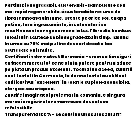
Partial biodegradabil, sustenabil - bambusul e cea
mai rapid regenerabila si sustenabila resursa de
fibra lemnoasa din lume. Creste pe orice sol, cu apa
putina, fara ingrasaminte, in cateva luni se
recolteaza si se regenereaza la loc. Fibra din bambus
folosita in scutece se biodegradeaza in timp, lasand
in urma cu 75% mai putine deseuri decat o fac
scutecele obisnuite.
Certificat in dermatest Germania - vrem sa fim siguri
ca facem mereu tot ce ne sta in putere pentru a aduce
pe piata un produs excelent. Tocmai de aceea, Zuluffii
sunt testati in Germania, la dermatest si au obtinut
calificativul "excellent" in relatie cu pielea sensibila,
alergica sau atopica.
Zuluff e imaginat si proiectat in Romania, e singura
marca inregistrata romaneasca de scutece
refolosibile.
Transparenta 100% - ce contine un scutec Zuluff?
General