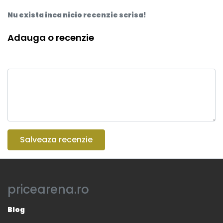
Nu exista inca nicio recenzie scrisa!
Adauga o recenzie
Salveaza recenzie
pricearena.ro
Blog