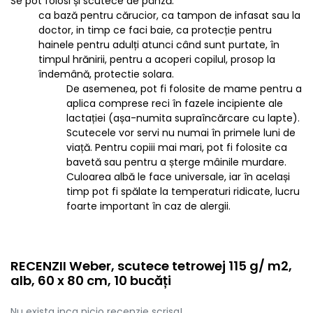
Se pot folosi și scutece de pânză:
ca bază pentru cărucior, ca tampon de infasat sau la
doctor, in timp ce faci baie, ca protecție pentru
hainele pentru adulți atunci când sunt purtate, în
timpul hrănirii, pentru a acoperi copilul, prosop la
îndemână, protectie solara.
De asemenea, pot fi folosite de mame pentru a
aplica comprese reci în fazele incipiente ale
lactației (așa-numita supraîncărcare cu lapte).
Scutecele vor servi nu numai în primele luni de
viață. Pentru copiii mai mari, pot fi folosite ca
bavetă sau pentru a șterge mâinile murdare.
Culoarea albă le face universale, iar în același
timp pot fi spălate la temperaturi ridicate, lucru
foarte important în caz de alergii.
RECENZII Weber, scutece tetrowej 115 g/ m2,
alb, 60 x 80 cm, 10 bucăți
Nu exista inca nicio recenzie scrisa!