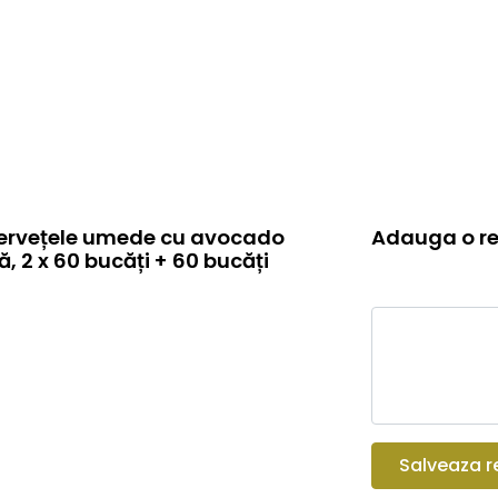
 șervețele umede cu avocado
Adauga o re
ă, 2 x 60 bucăți + 60 bucăți
Salveaza r