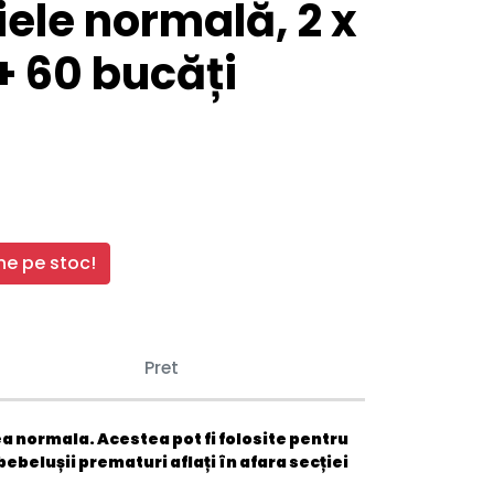
iele normală, 2 x
+ 60 bucăți
e pe stoc!
Pret
a normala. Acestea pot fi folosite pentru
 bebelușii prematuri aflați în afara secției