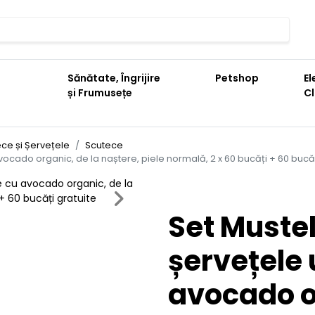
Sănătate, Îngrijire
Petshop
El
și Frumusețe
C
ce și Șervețele
Scutece
cado organic, de la naștere, piele normală, 2 x 60 bucăți + 60 bucăț
Next
Set Mustel
șervețele
avocado o