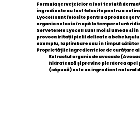
Formula șervețelelor a fost testată dermato
ingrediente au fost folosite pentru a extind
Lyocell sunt folosite pentru a produce șer
organic netoxic în apă la temperatură ridi
Servetelele Lyocell sunt moi si umede si in 
provoca iritații pielii delicate a bebelușul
exemplu, la plimbare sau în timpul călători
Proprietățile ingredientelor de curățare a
Extractul organic de avocado
(Avocado
hidratează și previne pierderea apei
(săpună) este un ingredient natural 
General
categorie 4
EAN
Stare produs
item.product_type