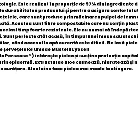
logic. Este realizat în proporție de 97% din ingrediente d
e durabilitatea produsului și pentru a asigura confortul uti
vețelele, care sunt produse prin măcinarea pulpei de lemn 
cată. Acestea sunt fibre compostabile care nu conțin plast
acelasi timp foarte rezistente. Ele nu numai că îndepărteaz
ui. Sunt perfecte atât acasă, în timpul unei mese sau al sch
ilor, când accesul la apă curentă este dificil. Ele lasă pie
le șervețelelor umede Mustela Lyocell
 Perseose ® ) întărește pielea și susține protecția capital
 prin epidermă.
Extractul de aloe
calmează, hidratează și 
de curățare.
Alantoina
face pielea mai moale la atingere.
Poland
5905794263035
Nou
BAA