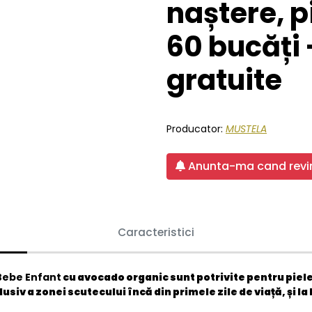
naștere, p
60 bucăți 
gratuite
Producator:
MUSTELA
Anunta-ma cand revin
Caracteristici
Bebe Enfant
cu avocado organic sunt potrivite pentru piele
clusiv a zonei scutecului încă din primele zile de viață, și la