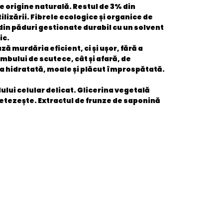
e origine naturală. Restul de 3% din
lizării. Fibrele ecologice și organice de
din păduri gestionate durabil cu un solvent
ic.
ă murdăria eficient, ci și ușor, fără a
imbului de scutece, cât și afară, de
lea hidratată, moale și plăcut împrospătată.
ului celular delicat.
Glicerina vegetală
netezește.
Extractul de frunze de saponină