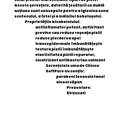
Aceste șervețele, datorită țesăturii cu dublă
acțiune sunt concepute pentru a igieniza zona
scutecului, a fetei și a mâinilor bebelușului.
Proprietățile bisabololului:
antiinflamator potent, antiiritant
previne sau reduce roșeața pielii
reduce pierderea apei
transepidermale îmbunătățește
textura pielii îmbunătățește
elasticitatea pielii reparator,
cicatrizant antibacterian calmant
Servețelele umede Chicco
SoftPure nu conțin:
parabeni fenoexietanol
alcool săpun
Prezentare:
60 bucati
General
EAN
8058664108305