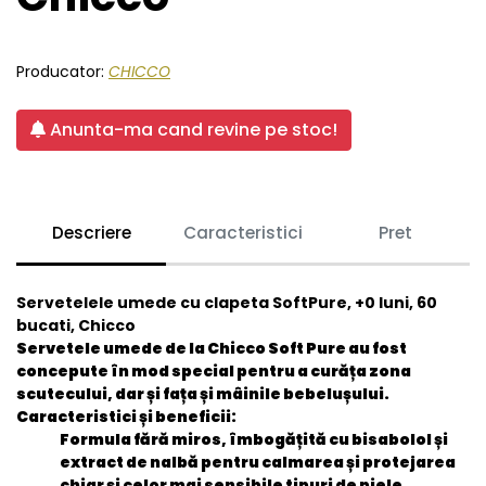
Producator:
CHICCO
Anunta-ma cand revine pe stoc!
Descriere
Caracteristici
Pret
Servetelele umede cu clapeta SoftPure, +0 luni, 60
bucati, Chicco
Servetele umede de la Chicco Soft Pure au fost
concepute în mod special pentru a curăța zona
scutecului, dar și fața și mâinile bebelușului.
Caracteristici și beneficii:
Formula fără miros, îmbogățită cu bisabolol și
extract de nalbă pentru calmarea și protejarea
chiar și celor mai sensibile tipuri de piele.