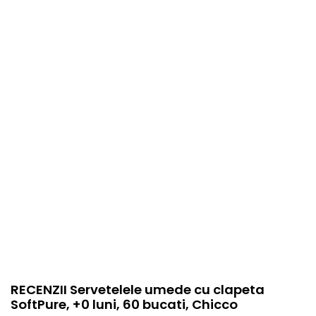
Stare produs
Nou
item.product_type
C
RECENZII Servetelele umede cu clapeta
SoftPure, +0 luni, 60 bucati, Chicco