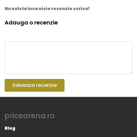
Nu exista inca nicio recenzie scrisa!
Adauga o recenzie
Salveaza recenzie
pricearena.ro
Blog