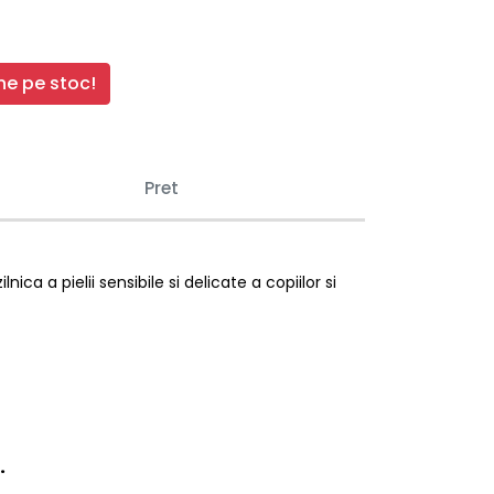
e pe stoc!
Pret
a a pielii sensibile si delicate a copiilor si
.