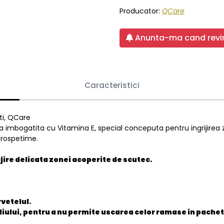
Producator:
QCare
Anunta-ma cand revin
Caracteristici
ti, QCare
bogatita cu Vitamina E, special conceputa pentru ingrijirea zilnic
 prospetime.
ijire delicata zonei acoperite de scutec.
rvetelul.
giliului, pentru a nu permite uscarea celor ramase in pachet