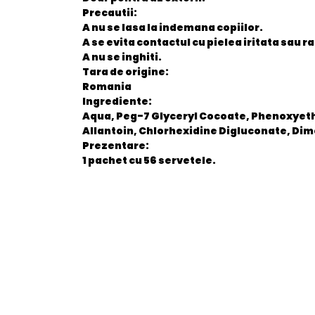
Precautii:
A nu se lasa la indemana copiilor.
A se evita contactul cu pielea iritata sau ra
A nu se inghiti.
Tara de origine:
Romania
Ingrediente:
Aqua, Peg-7 Glyceryl Cocoate, Phenoxyeth
Allantoin, Chlorhexidine Digluconate, Di
Prezentare:
1 pachet cu 56 servetele.
General
EAN
Stare produs
item.product_type