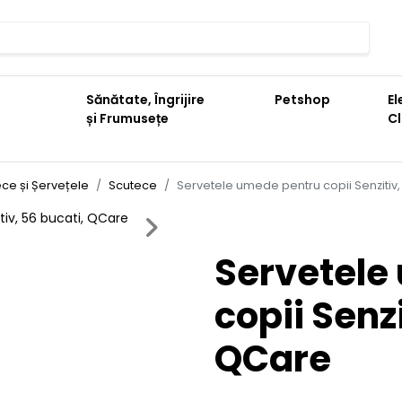
Sănătate, Îngrijire
Petshop
El
și Frumusețe
C
ce și Șervețele
Scutece
Servetele umede pentru copii Senzitiv,
Next
Servetele
copii Senzi
QCare