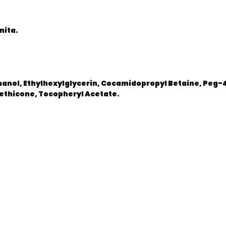
nita.
anol, Ethylhexylglycerin, Cocamidopropyl Betaine, Peg-
methicone, Tocopheryl Acetate.
5949042807107
Nou
Child