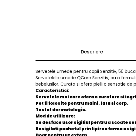
Descriere
Servetele umede pentru copii Senzitiv, 56 buca
Servetelele umede QCare Senzitiv, au o formula im
bebelusilor. Curata si ofera pielii o senzatie de
Caracteristici:
Servetele moi care ofera o curatare si ingr
Pot fi folosite pentru maini, fata si corp.
Testat dermatologic.
Mod de utilizare:
Se desface usor sigiliul pentru a scoate se
Resigilati pachetul prin lipirea ferma a si
Doar pentru uz extern.