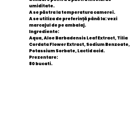
umiditate.
A se păstra la temperatura camerei.
A se utiliza de preferință până la: vezi
marcajul de pe ambalaj.
Ingrediente
:
Aqua, Aloe Barbadensis Leaf Extract, Tilia
Cordata Flower Extract, Sodium Benzoate,
Potassium Sorbate, Lactid acid.
Prezentare:
80 bucati.
General
EAN
5949067519979
Stare produs
Nou
item.product_type
Child