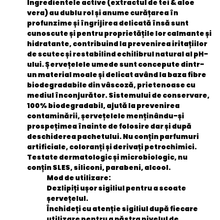
Ingredientele active (extractul de tei & aloe
vera) au dublu rol și anume curățarea în
profunzime și îngrijirea delicată însă sunt
cunoscute și pentru proprietățile lor calmante și
hidratante, contribuind la prevenirea iritațiilor
de scutec și restabilind echilibrul natural al pH-
ului. Șervețelele umede sunt concepute dintr-
un material moale și delicat având la baza fibre
biodegradabile din vâscoză, prietenoase cu
mediul înconjurător. Sistemului de conservare,
100% biodegradabil, ajută la prevenirea
contaminării, șervețelele menținându-și
prospețimea înainte de folosire dar și după
deschiderea pachetului. Nu conțin parfumuri
artificiale, coloranți și derivați petrochimici.
Testate dermatologic și microbiologic, nu
conțin SLES, siliconi, parabeni, alcool.
Mod de utilizare
:
Dezlipiți ușor sigiliul pentru a scoate
șervețelul.
Închideți cu atenție sigiliul după fiecare
utilizare pentru a păstra nivelul de