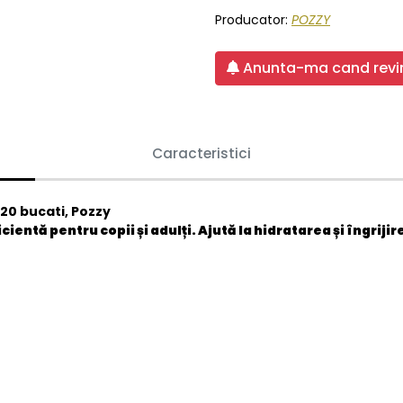
Producator:
POZZY
Anunta-ma cand revin
Caracteristici
20 bucati, Pozzy
ientă pentru copii și adulți. Ajută la hidratarea și îngrijire
8690239035700