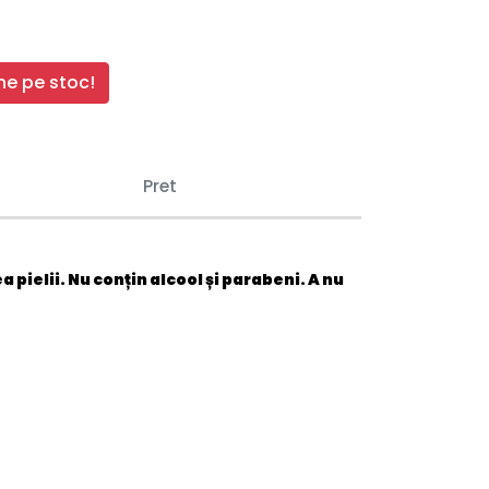
e pe stoc!
Pret
a pielii. Nu conțin alcool și parabeni. A nu