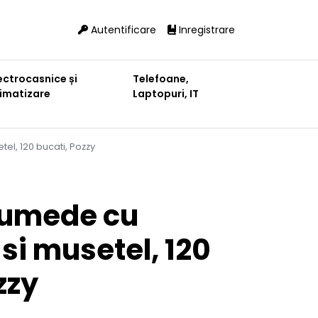
Autentificare
Inregistrare
ectrocasnice și
Telefoane,
limatizare
Laptopuri, IT
el, 120 bucati, Pozzy
 umede cu
si musetel, 120
zzy