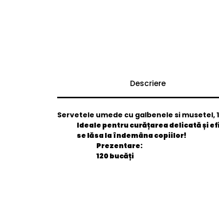
Descriere
Servetele umede cu galbenele si musetel, 1
Ideale pentru curățarea delicată și efic
se lăsa la îndemâna copiilor!
Prezentare
:
120 bucăți
General
EAN