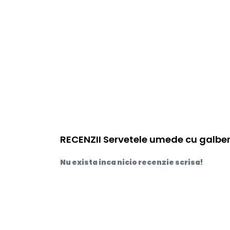
RECENZII Servetele umede cu galbene
Nu exista inca nicio recenzie scrisa!