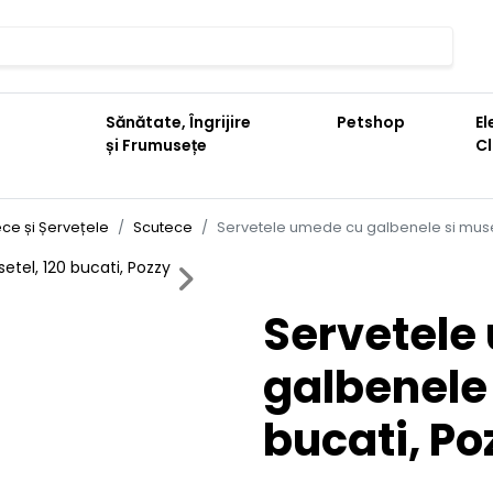
Sănătate, Îngrijire
Petshop
El
și Frumusețe
C
ce și Șervețele
Scutece
Servetele umede cu galbenele si muset
Next
Servetele
galbenele 
bucati, Po