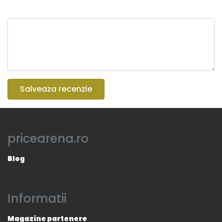
Salveaza recenzie
pricearena.ro
Blog
Informatii
Magazine partenere