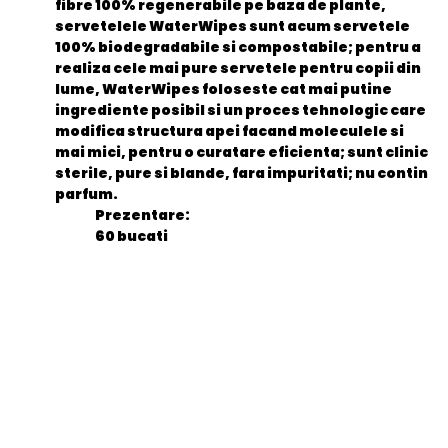
fibre 100% regenerabile pe baza de plante,
servetelele WaterWipes sunt acum servetele
100% biodegradabile si compostabile; pentru a
realiza cele mai pure servetele pentru copii din
lume, WaterWipes foloseste cat mai putine
ingrediente posibil si un proces tehnologic care
modifica structura apei facand moleculele si
mai mici, pentru o curatare eficienta; sunt clinic
sterile, pure si blande, fara impuritati; nu contin
parfum.
Prezentare:
60 bucati
General
EAN
5099514400074
Stare produs
Nou
item.product_type
Child