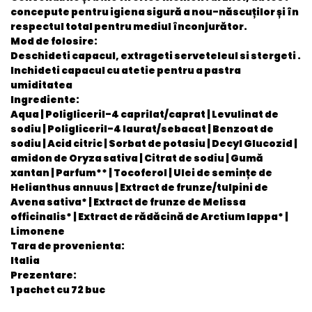
concepute pentru igiena sigură a nou-născuților și în
respectul total pentru mediul înconjurător.
Mod de folosire:
Deschideti capacul, extrageti serveteleul si stergeti .
Inchideti capacul cu atetie pentru a pastra
umiditatea
Ingrediente:
Aqua | Poligliceril-4 caprilat/caprat | Levulinat de
sodiu | Poligliceril-4 laurat/sebacat | Benzoat de
sodiu | Acid citric | Sorbat de potasiu | Decyl Glucozid |
amidon de Oryza sativa | Citrat de sodiu | Gumă
xantan | Parfum** | Tocoferol | Ulei de semințe de
Helianthus annuus | Extract de frunze/tulpini de
Avena sativa* | Extract de frunze de Melissa
officinalis* | Extract de rădăcină de Arctium lappa* |
Limonene
Tara de provenienta:
Italia
Prezentare:
1 pachet cu 72 buc