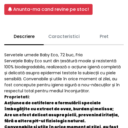
Anunta-ma cand revine pe stoc!
Descriere
Caracteristici
Pret
Servetele umede Baby Eco, 72 buc, Fria
Servețele Baby Eco sunt din țesătură moale și rezistentă
100% biodegradabila, realizează o acțiune igienă completă
și delicată asupra epidermei testate la subiecții cu piele
sensibilă. Convenabile și utile în orice moment al zilei, au
fost concepute pentru igiena sigură a nou-născuților și în
respectul total pentru mediul înconjurător.
Proprietati:
Acțiunea de catifelare a formulării speciale
îmbogățite cu extract de ovaz, burdan și melissa;
Are un efect delicat asupra pielii, prevenind iritația,
fără a altera pH-ul fiziologic natural.
Convenabile și utile în orice moment al zilei, au fost