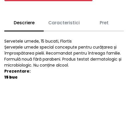
Descriere
Caracteristici
Pret
Servetele umede, 15 bucati, Flortis
Șervețele umede special concepute pentru curățarea și
împrospătarea pielii. Recomandat pentru întreaga familie.
Formulă nouă fără parabeni. Produs testat dermatologic și
microbiologic. Nu conține alcool.
Prezentare:
15 buc
General
EAN
6423164000541
Stare produs
Nou
item.product_type
C