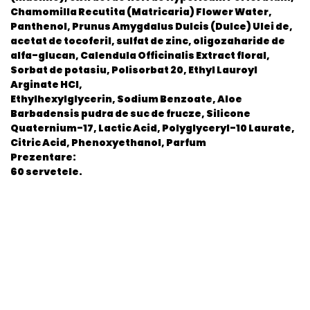
Chamomilla Recutita (Matricaria) Flower Water,
Panthenol, Prunus Amygdalus Dulcis (Dulce) Ulei de,
acetat de tocoferil, sulfat de zinc, oligozaharide de
alfa-glucan, Calendula Officinalis Extract floral,
Sorbat de potasiu, Polisorbat 20, Ethyl Lauroyl
Arginate HCl,
Ethylhexylglycerin, Sodium Benzoate, Aloe
Barbadensis pudra de suc de frucze, Silicone
Quaternium-17, Lactic Acid, Polyglyceryl-10 Laurate,
Citric Acid, Phenoxyethanol, Parfum
Prezentare:
60 servetele.
General
EAN
5201410964257
Stare produs
Nou
item.product_type
Child