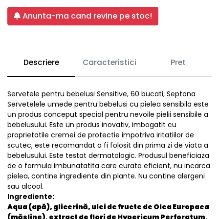
Anunta-ma cand revine pe stoc!
Descriere
Caracteristici
Pret
Servetele pentru bebelusi Sensitive, 60 bucati, Septona
Servetelele umede pentru bebelusi cu pielea sensibila este
un produs conceput special pentru nevoile pielii sensibile a
bebelusului. Este un produs inovativ, imbogatit cu
proprietatile cremei de protectie impotriva iritatiilor de
scutec, este recomandat a fi folosit din prima zi de viata a
bebelusului. Este testat dermatologic. Produsul beneficiaza
de o formula imbunatatita care curata eficient, nu incarca
pielea, contine ingrediente din plante. Nu contine alergeni
sau alcool.
Ingrediente:
Aqua (apă), glicerină, ulei de fructe de Olea Europaea
(măsline), extract de flori de Hypericum Perforatum,