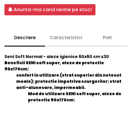
Anunta-ma cand revine pe stoc!
Descriere
Caracteristici
Pret
Seni Soft Normal - aleze igienice 60x60 cm x30
Beneficii SENI soft super, aleze de protectie
90x170cm:
confort in utilizare (strat superior din netesut
moale); protectie impotriva scurgerilor; strat
anti-alunecare, impermeabil.
Mod de utilizare SENI soft super, aleze de
protectie 90x170cm: