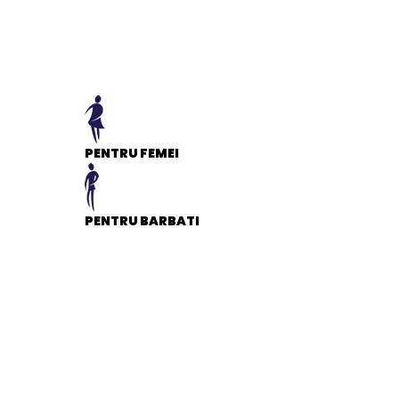
PENTRU FEMEI
PENTRU BARBATI
General
EAN
5900516692568
Stare produs
Nou
item.product_type
Child