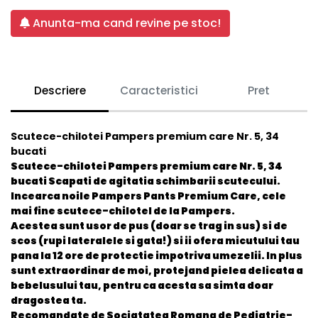
Anunta-ma cand revine pe stoc!
Descriere
Caracteristici
Pret
Scutece-chilotei Pampers premium care Nr. 5, 34
bucati
Scutece-chilotei Pampers premium care Nr. 5, 34
bucati Scapati de agitatia schimbarii scutecului.
Incearca noile Pampers Pants Premium Care, cele
mai fine scutece-chilotel de la Pampers.
Acestea sunt usor de pus (doar se trag in sus) si de
scos (rupi lateralele si gata!) si ii ofera micutului tau
pana la 12 ore de protectie impotriva umezelii. In plus
sunt extraordinar de moi, protejand pielea delicata a
bebelusului tau, pentru ca acesta sa simta doar
dragostea ta.
Recomandate de Sociatatea Romana de Pediatrie-