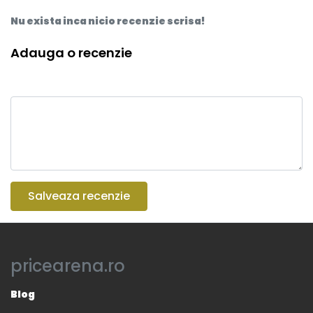
Nu exista inca nicio recenzie scrisa!
Adauga o recenzie
Salveaza recenzie
pricearena.ro
Blog