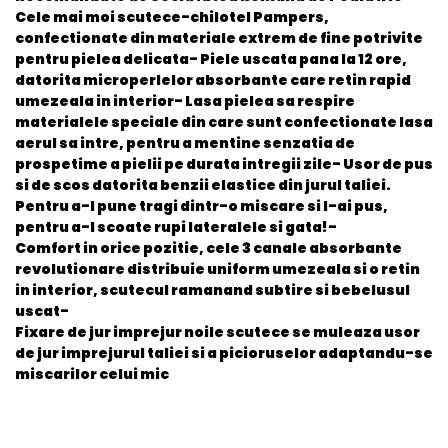
Cele mai moi scutece-chilotel Pampers,
confectionate din materiale extrem de fine potrivite
pentru pielea delicata- Piele uscata pana la 12 ore,
datorita microperlelor absorbante care retin rapid
umezeala in interior- Lasa pielea sa respire
materialele speciale din care sunt confectionate lasa
aerul sa intre, pentru a mentine senzatia de
prospetime a pielii pe durata intregii zile- Usor de pus
si de scos datorita benzii elastice din jurul taliei.
Pentru a-l pune tragi dintr-o miscare si l-ai pus,
pentru a-l scoate rupi lateralele si gata!-
Comfort in orice pozitie, cele 3 canale absorbante
revolutionare distribuie uniform umezeala si o retin
in interior, scutecul ramanand subtire si bebelusul
uscat-
Fixare de jur imprejur noile scutece se muleaza usor
de jur imprejurul taliei si a picioruselor adaptandu-se
miscarilor celui mic
General