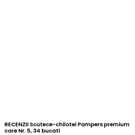
EAN
8001090759870
Stare produs
Nou
item.product_type
Child
RECENZII Scutece-chilotei Pampers premium
care Nr. 5, 34 bucati