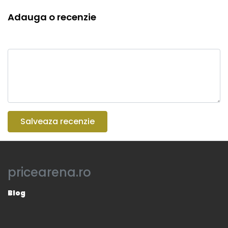
Adauga o recenzie
Salveaza recenzie
pricearena.ro
Blog