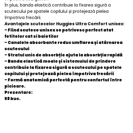
În plus, banda elastică contribuie la fixarea sigură a
scutecului pe spatele copilului și protejează pielea
împotriva frecării.
Avantajele scutecelor Huggies Ultra Comfort unisex:
- Fiind scutece unisex se potrivesc perfect atat
fetitelor cat si baietilor
- Canalele absorbante reduc umflarea și atârnarea
scutecului
- Stratul unic de absorbție ajuta la absorbția rapidă
- Banda elastică moale și sistemului de prindere
contribuie la fixarea sigură a scutecului pe spatele
copilului și protejează pielea împotriva frecării
- Formă anatomică perfectă pentru confortul între
picioare.
Prezentare:
58 buc.
General
EAN
5029053548784
Stare produs
Nou