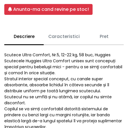
Anunta-ma cand revine pe stoc!
Descriere
Caracteristici
Pret
Scutece Ultra Comfort, Nr.5, 12-22 kg, 58 buc, Huggies
Scutecele Huggies Ultra Comfort unisex sunt concepuți
special pentru bebeluşii mici - pentru a se simţi confortabil
și comod în orice situație.
Stratul interior special conceput, cu canale super
absorbante, absoarbe lichidul în câteva secunde și îl
distribuie uniform pe toată lungimea scutecului.
Scutecul nu se umflă și nu atârnă, iar copilul nu simte
disconfort.
Copilul se va simți confortabil datorită sistemului de
prindere cu benzi largi cu margini rotunjite, iar banda
elastică largă de-a lungul spatelui îl va proteja suplimentar
împotriva scurgerilor.