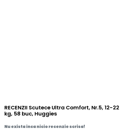
item.product_type
Child
RECENZII Scutece Ultra Comfort, Nr.5, 12-22
kg, 58 buc, Huggies
Nu exista inca nicio recenzie scrisa!