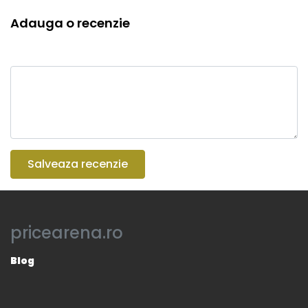
Adauga o recenzie
Salveaza recenzie
pricearena.ro
Blog