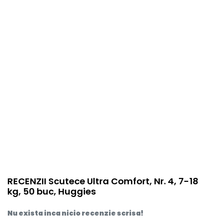
item.product_type
Child
RECENZII Scutece Ultra Comfort, Nr. 4, 7-18
kg, 50 buc, Huggies
Nu exista inca nicio recenzie scrisa!