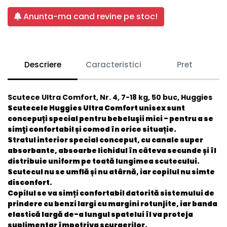
Anunta-ma cand revine pe stoc!
Descriere
Caracteristici
Pret
Scutece Ultra Comfort, Nr. 4, 7-18 kg, 50 buc, Huggies
Scutecele Huggies Ultra Comfort unisex sunt
concepuți special pentru bebeluşii mici - pentru a se
simţi confortabil și comod în orice situație.
Stratul interior special conceput, cu canale super
absorbante, absoarbe lichidul în câteva secunde și îl
distribuie uniform pe toată lungimea scutecului.
Scutecul nu se umflă și nu atârnă, iar copilul nu simte
disconfort.
Copilul se va simți confortabil datorită sistemului de
prindere cu benzi largi cu margini rotunjite, iar banda
elastică largă de-a lungul spatelui îl va proteja
suplimentar împotriva scurgerilor.