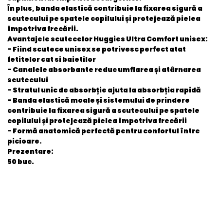
În plus, banda elastică contribuie la fixarea sigură a
scutecului pe spatele copilului și protejează pielea
împotriva frecării.
Avantajele scutecelor Huggies Ultra Comfort unisex:
- Fiind scutece unisex se potrivesc perfect atat
fetitelor cat si baietilor
- Canalele absorbante reduc umflarea și atârnarea
scutecului
- Stratul unic de absorbție ajuta la absorbția rapidă
- Banda elastică moale și sistemului de prindere
contribuie la fixarea sigură a scutecului pe spatele
copilului și protejează pielea împotriva frecării
- Formă anatomică perfectă pentru confortul între
picioare.
Prezentare:
50 buc.
General
EAN
5029053567587
Stare produs
Nou