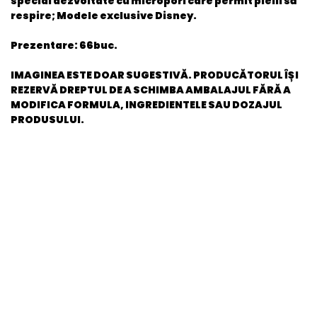
special dezvoltate cu micropori care permit pielii să
respire; Modele exclusive Disney.
Prezentare
: 66buc.
IMAGINEA ESTE DOAR SUGESTIVĂ. PRODUCĂTORUL ÎȘI
REZERVĂ DREPTUL DE A SCHIMBA AMBALAJUL FĂRĂ A
MODIFICA FORMULA, INGREDIENTELE SAU DOZAJUL
PRODUSULUI.
General
EAN
5029053544571
Stare produs
Nou
item.product_type
Child