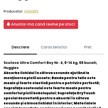
Producator:
HUGGIES
Anunta-ma cand revine pe stoc!
Descriere
Caracteristici
Pret
Scutece Ultra Comfort Boy Nr. 4, 8-14 kg, 66 bucati,
Huggies
Absorbe lichidul în câteva secunde ajutând la
menținerea pielii uscate; Banda pentru talie este
moale și foarte elastică pentru o potrivire perfectă;
Suprafața scutecului este foarte moale pentru
comfortul pielii bebelușului; Suprafața DryTouch
special dezvoltată pentru a absorbi în câteva
secunde și a bloca lichidul în interior; Materialele