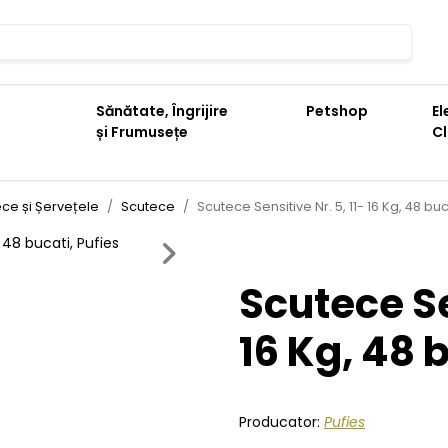
Sănătate, Îngrijire
Petshop
El
și Frumusețe
C
ce și Șervețele
Scutece
Scutece Sensitive Nr. 5, 11- 16 Kg, 48 buc
Next
Scutece Se
16 Kg, 48 
Producator:
Pufies