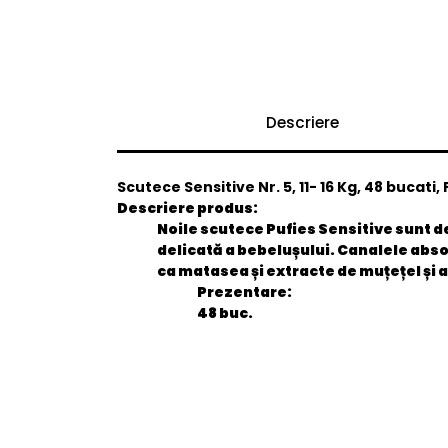
Descriere
Scutece Sensitive Nr. 5, 11- 16 Kg, 48 bucati,
Descriere produs:
Noile scutece Pufies Sensitive sunt d
delicată a bebelușului. Canalele absor
ca matasea și extracte de muțețel și a
Prezentare:
48 buc.
General
EAN
Stare produs