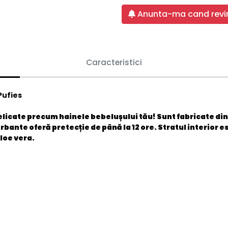
Anunta-ma cand revin
Caracteristici
 Pufies
elicate precum hainele bebelușului tău! Sunt fabricate din 
bante oferă pretecție de până la 12 ore. Stratul interior e
loe vera.
3800024035555
Nou