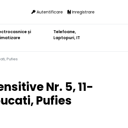
Autentificare
Inregistrare
ectrocasnice și
Telefoane,
limatizare
Laptopuri, IT
ati, Pufies
nsitive Nr. 5, 11-
bucati, Pufies