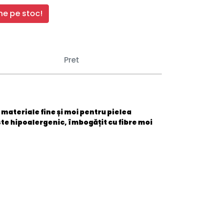
e pe stoc!
Pret
materiale fine și moi pentru pielea
ste hipoalergenic, îmbogățit cu fibre moi