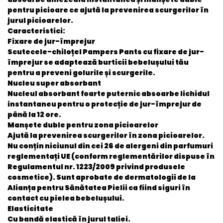
pentru picioare ce ajută la prevenirea scurgerilor în
jurul picioarelor.
Caracteristici:
Fixare de jur-împrejur
Scutecele-chiloțel Pampers Pants cu fixare de jur-
împrejur se adaptează burticii bebelușului tău
pentru a preveni golurile și scurgerile.
Nucleu super absorbant
Nucleul absorbant foarte puternic absoarbe lichidul
instantaneu pentru o protecție de jur-împrejur de
până la 12 ore.
Manșete duble pentru zona picioarelor
Ajută la prevenirea scurgerilor în zona picioarelor.
Nu conțin niciunul din cei 26 de alergeni din parfumuri
reglementați UE (conform reglementărilor dispuse în
Regulamentul nr. 1223/2009 privind produsele
cosmetice). Sunt aprobate de dermatologii de la
Alianța pentru Sănătatea Pielii ca fiind siguri în
contact cu pielea bebelușului.
Elasticitate
Cu bandă elastică în jurul taliei.