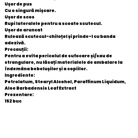
Ușor de pus
Cu o singură mișcare.
Ușor de scos
Rupi lateralele pentru a scoate scutecul.
Ușor de aruncat
Rulează scutecul-chiloțel și prinde-l cu banda
adezivă.
Precau
ț
ii:
Pentru a evita pericolul de sufocare și/sau de
strangulare, nu lăsați materialele de ambalare la
îndemâna bebelușilor și a copiilor.
Ingrediente:
Petrolatum, Stearyl Alcohol, Paraffinum Liquidum,
Aloe Barbadensis Leaf Extract
Prezentare:
152 buc
General
EAN
8006540068601
Stare produs
Nou