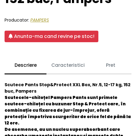
Producator:
PAMPERS
Anunta-ma cand revine pe stoc!
Descriere
Caracteristici
Pret
Scutece Pants Stop&Protect XXL Box, Nr.5, 12-17 kg, 152
buc, Pampers
Scutecele-chiloțel Pampers Pants sunt primele
scutece-chiloțel cu buzunar Stop & Protect care, în
combinație cu fixarea de jur-împrejur, oferă
protecție împotriva scurgerilor de orice fel de până la
12 ore.
De asemenea, au un nucleu superabsorbant care
absoarbe umezeala instantaneu și manșete duble