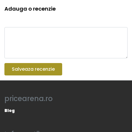
Adauga o recenzie
Salveaza recenzie
pricearena.ro
Blog