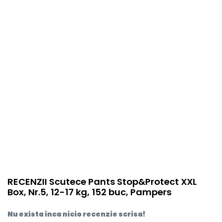
item.product_type
Child
RECENZII Scutece Pants Stop&Protect XXL
Box, Nr.5, 12-17 kg, 152 buc, Pampers
Nu exista inca nicio recenzie scrisa!