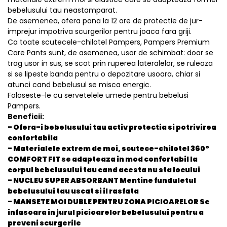
bebelusului tau neastamparat.
De asemenea, ofera pana la 12 ore de protectie de jur-
imprejur impotriva scurgerilor pentru joaca fara griji.
Ca toate scutecele-chilotel Pampers, Pampers Premium
Care Pants sunt, de asemenea, usor de schimbat: doar se
trag usor in sus, se scot prin ruperea lateralelor, se ruleaza
si se lipeste banda pentru o depozitare usoara, chiar si
atunci cand bebelusul se misca energic.
Foloseste-le cu servetelele umede pentru bebelusi
Pampers.
Beneficii:
- Ofera-i bebelusului tau activ protectia si potrivirea
confortabila
- Materialele extrem de moi, scutece-chilotel 360°
COMFORT FIT se adapteaza in mod confortabil la
corpul bebelusului tau cand acesta nu sta locului
- NUCLEU SUPER ABSORBANT Mentine funduletul
bebelusului tau uscat si il rasfata
- MANSETE MOI DUBLE PENTRU ZONA PICIOARELOR Se
infasoara in jurul picioarelor bebelusului pentru a
preveni scurgerile