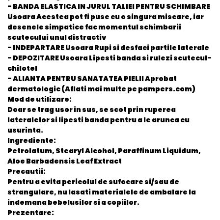
- BANDA ELASTICA IN JURUL TALIEI PENTRU SCHIMBARE
Usoara Acestea pot fi puse cu o singura miscare, iar
desenele simpatice fac momentul schimbarii
scutecului unul distractiv
- INDEPARTARE Usoara Rupi si desfaci partile laterale
- DEPOZITARE Usoara Lipesti banda si rulezi scutecul-
chilotel
- ALIANTA PENTRU SANATATEA PIELII Aprobat
dermatologic (Aflati mai multe pe pampers.com)
Mod de utilizare:
Doar se trag usor in sus, se scot prin ruperea
lateralelor si lipesti banda pentru a le arunca cu
usurinta.
Ingrediente:
Petrolatum, Stearyl Alcohol, Paraffinum Liquidum,
Aloe Barbadensis Leaf Extract
Precautii:
Pentru a evita pericolul de sufocare si/sau de
strangulare, nu lasati materialele de ambalare la
indemana bebelusilor si a copiilor.
Prezentare: