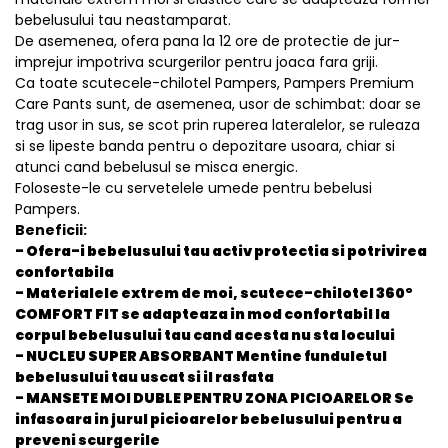
bebelusului tau neastamparat.
De asemenea, ofera pana la 12 ore de protectie de jur-
imprejur impotriva scurgerilor pentru joaca fara griji.
Ca toate scutecele-chilotel Pampers, Pampers Premium
Care Pants sunt, de asemenea, usor de schimbat: doar se
trag usor in sus, se scot prin ruperea lateralelor, se ruleaza
si se lipeste banda pentru o depozitare usoara, chiar si
atunci cand bebelusul se misca energic.
Foloseste-le cu servetelele umede pentru bebelusi
Pampers.
Beneficii:
- Ofera-i bebelusului tau activ protectia si potrivirea
confortabila
- Materialele extrem de moi, scutece-chilotel 360°
COMFORT FIT se adapteaza in mod confortabil la
corpul bebelusului tau cand acesta nu sta locului
- NUCLEU SUPER ABSORBANT Mentine funduletul
bebelusului tau uscat si il rasfata
- MANSETE MOI DUBLE PENTRU ZONA PICIOARELOR Se
infasoara in jurul picioarelor bebelusului pentru a
preveni scurgerile