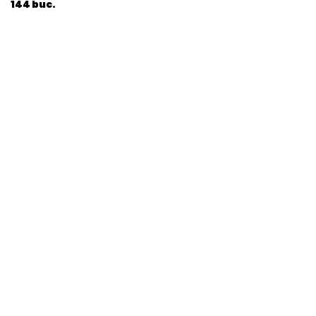
144 buc.
General
EAN
8006540490891
Stare produs
Nou
item.product_type
Child