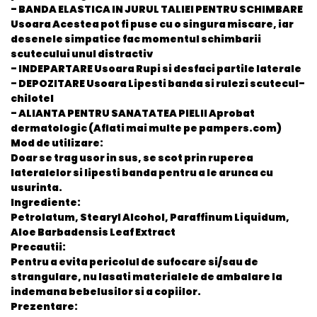
- BANDA ELASTICA IN JURUL TALIEI PENTRU SCHIMBARE
Usoara Acestea pot fi puse cu o singura miscare, iar
desenele simpatice fac momentul schimbarii
scutecului unul distractiv
- INDEPARTARE Usoara Rupi si desfaci partile laterale
- DEPOZITARE Usoara Lipesti banda si rulezi scutecul-
chilotel
- ALIANTA PENTRU SANATATEA PIELII Aprobat
dermatologic (Aflati mai multe pe pampers.com)
Mod de utilizare:
Doar se trag usor in sus, se scot prin ruperea
lateralelor si lipesti banda pentru a le arunca cu
usurinta.
Ingrediente:
Petrolatum, Stearyl Alcohol, Paraffinum Liquidum,
Aloe Barbadensis Leaf Extract
Precautii:
Pentru a evita pericolul de sufocare si/sau de
strangulare, nu lasati materialele de ambalare la
indemana bebelusilor si a copiilor.
Prezentare: