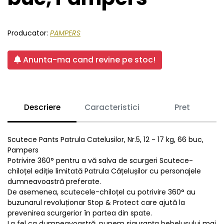
Producator:
PAMPERS
Anunta-ma cand revine pe stoc!
Descriere
Caracteristici
Pret
Scutece Pants Patrula Catelusilor, Nr.5, 12 - 17 kg, 66 buc,
Pampers
Potrivire 360° pentru a vă salva de scurgeri Scutece-
chiloțel ediție limitată Patrula Cățelușilor cu personajele
dumneavoastră preferate.
De asemenea, scutecele-chiloțel cu potrivire 360° au
buzunarul revoluționar Stop & Protect care ajută la
prevenirea scurgerior în partea din spate.
La fel ca dumneavoastră, punem siguranța bebelușului mai