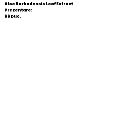
Aloe Barbadensis Leaf Extract
Prezentare:
66 buc.
General
EAN
8006540863619
Stare produs
Nou
item.product_type
Child