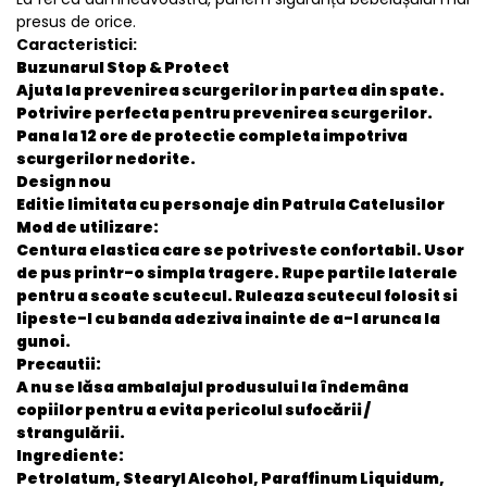
presus de orice.
Caracteristici:
Buzunarul Stop & Protect
Ajuta la prevenirea scurgerilor in partea din spate.
Potrivire perfecta pentru prevenirea scurgerilor.
Pana la 12 ore de protectie completa impotriva
scurgerilor nedorite.
Design nou
Editie limitata cu personaje din Patrula Catelusilor
Mod de utilizare:
Centura elastica care se potriveste confortabil.
Usor
de pus printr-o simpla tragere.
Rupe partile laterale
pentru a scoate scutecul.
Ruleaza scutecul folosit si
lipeste-l cu banda adeziva inainte de a-l arunca la
gunoi.
Precautii:
A nu se lăsa ambalajul produsului la îndemâna
copiilor pentru a evita pericolul sufocării /
strangulării.
Ingrediente:
Petrolatum, Stearyl Alcohol, Paraffinum Liquidum,