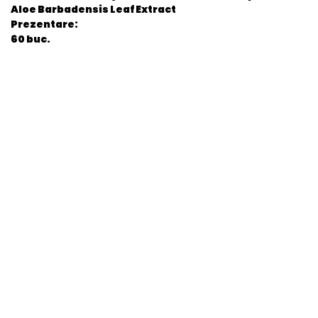
Aloe Barbadensis Leaf Extract
Prezentare:
60 buc.
General
EAN
8006540863657
Stare produs
Nou
item.product_type
Child