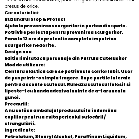
presus de orice.
Caracteristici:
Buzunarul Stop & Protect
Ajuta la prevenirea scurgerilor in partea din spate.
Potrivire perfecta pentru prevenirea scurgerilor.
Pana la 12 ore de protectie completa impotriva
scurgerilor nedorite.
Design nou
Editie limitata cu personaje din Patrula Catelusilor
Mod de utilizare:
Centura elastica care se potriveste confortabil.
Usor
de pus printr-o simpla tragere.
Rupe partile laterale
pentru a scoate scutecul.
Ruleaza scutecul folosit si
lipeste-l cu banda adeziva inainte de a-l arunca la
gunoi.
Precautii:
A nu se lăsa ambalajul produsului la îndemâna
copiilor pentru a evita pericolul sufocării /
strangulării.
Ingrediente:
Petrolatum, Stearyl Alcohol, Paraffinum Liquidum,