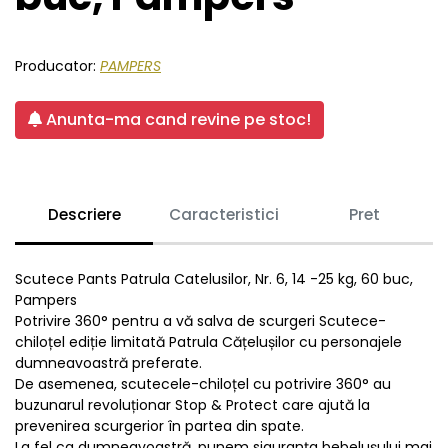
Producator:
PAMPERS
Anunta-ma cand revine pe stoc!
Descriere
Caracteristici
Pret
Scutece Pants Patrula Catelusilor, Nr. 6, 14 -25 kg, 60 buc,
Pampers
Potrivire 360° pentru a vă salva de scurgeri Scutece-
chiloțel ediție limitată Patrula Cățelușilor cu personajele
dumneavoastră preferate.
De asemenea, scutecele-chiloțel cu potrivire 360° au
buzunarul revoluționar Stop & Protect care ajută la
prevenirea scurgerior în partea din spate.
La fel ca dumneavoastră, punem siguranța bebelușului mai