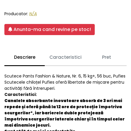
Producator:
N/A
Anunta-ma cand revine pe stoc!
Descriere
Caracteristici
Pret
Scutece Pants Fashion & Nature, Nr. 6, 15 kg+, 56 buc, Pufies
Scutecele chiloțel Pufies oferă libertate de mișcare pentru
activități fără întreruperi.
Caracteristici:
Canalele absorbante inovatoare absorb de 3 ori mai
repede și oferă până la 12 ore de protecție împotriva
scurgerilor*, iar barierele duble protejează
împotriva scurgerilor laterale chiar și în timpul celor
mai dinamice jocuri.