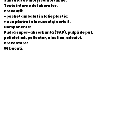
Sunt atât de moi și confortabile.
Teste interne de laborator.
Precauții:
● pachet ambalat în folie plastic;
● a se păstra în loc uscat și aerisit.
Componente:
Pudră super-absorbantă (SAP), pulpă de puf,
poliolefină, poliester, elastice, adezivi.
Prezentare:
56 bucati.
General
EAN
3800024036408
Stare produs
Nou
item.product_type
Child