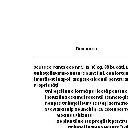
Descriere
Scutece Pants eco nr 5, 12-18 kg, 38 bucăți
Chiloțeii Bambo Nature sunt fini, confortabi
îmbrăcat înapoi, alegerea ideală pentru a
Proprietăți:
Chiloțeii au o formă perfectă pentru 
incluzând cea mai recentă tehnologie,
noapte Chiloțeii sunt testați dermato
Stewardship Council) și EU Ecolabel To
Mod de utilizare:
Copilul tău este pregătit pentru
Chiloțeii Bambo Nature îl aj