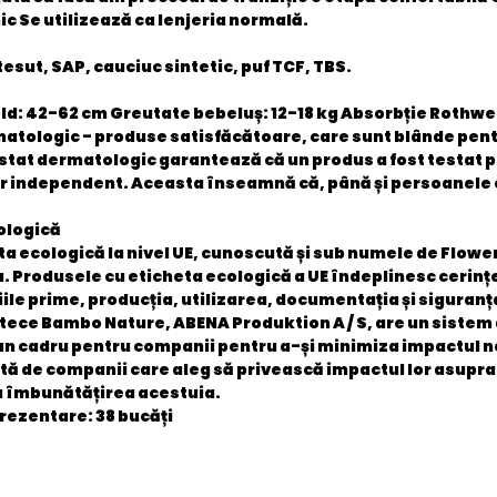
c Se utilizează ca lenjeria normală.
esut, SAP, cauciuc sintetic, puf TCF, TBS.
ld: 42-62 cm Greutate bebeluș: 12-18 kg Absorbție Rothwel
atologic - produse satisfăcătoare, care sunt blânde pent
stat dermatologic garantează că un produs a fost testat pen
r independent. Aceasta înseamnă că, până și persoanele cu
ologică
ta ecologică la nivel UE, cunoscută și sub numele de Flower
. Produsele cu eticheta ecologică a UE îndeplinesc cerințe
ile prime, producția, utilizarea, documentația și siguranț
tece Bambo Nature, ABENA Produktion A / S, are un siste
un cadru pentru companii pentru a-și minimiza impactul n
tă de companii care aleg să privească impactul lor asupra 
 îmbunătățirea acestuia.
rezentare:
38 bucăți