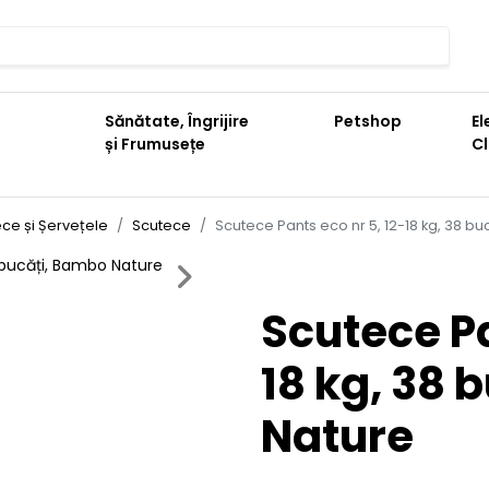
Sănătate, Îngrijire
Petshop
El
și Frumusețe
C
ce și Șervețele
Scutece
Scutece Pants eco nr 5, 12-18 kg, 38 b
Next
Scutece Pa
18 kg, 38 
Nature