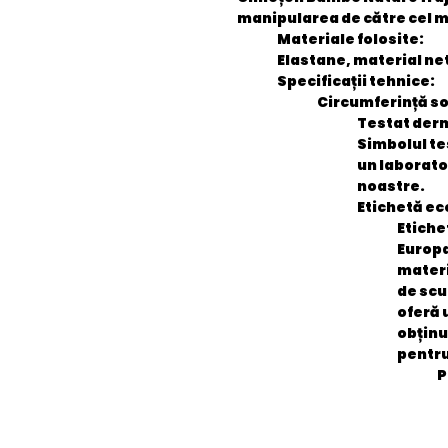
manipularea de către cel mi
Materiale folosite:
Elastane, material net
Specificații tehnice:
Circumferință so
Testat derm
Simbolul te
un laborato
noastre.
Etichetă ec
Etiche
Europa
materi
de scu
oferă 
obținu
pentru
P
General