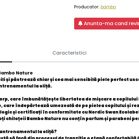
Producator:
bambo
Anunta-ma cand revin
Caracteristici
, Bambo Nature
li și păstrează chiar și cea mai sensibilă piele perfect usca
ntrenamentul la oliță.
corp, care îmbunătățește libertatea de mișcare a copilulu
 care îndepărtează umezeală de pe pielea copilului și rezi
logic și certificați în conformitate cu Nordic Swan Ecolabe
ți chiloțeii Bambo Nature nu conțîn parfum și parabeni pen
 antrenamentul la oliță?
ută să facă din procesul de tranziție o etapă confortabilă C