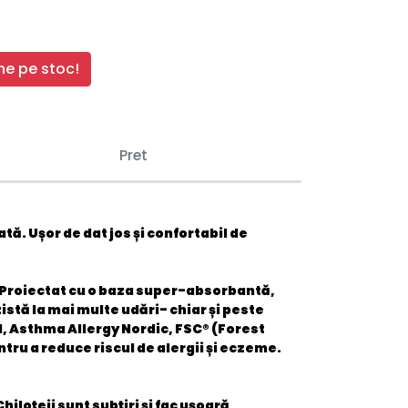
e pe stoc!
Pret
tă. Ușor de dat jos și confortabil de
i Proiectat cu o baza super-absorbantă,
stă la mai multe udări- chiar și peste
l, Asthma Allergy Nordic, FSC® (Forest
tru a reduce riscul de alergii și eczeme.
hiloțeii sunt subțiri și fac ușoară