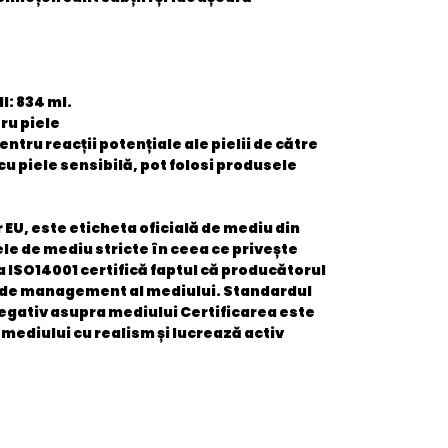
l: 834 ml.
ru piele
tru reacții potențiale ale pielii de către
 piele sensibilă, pot folosi produsele
 EU, este eticheta oficială de mediu din
le de mediu stricte în ceea ce privește
a ISO14001 certifică faptul că producătorul
m de management al mediului. Standardul
egativ asupra mediului Certificarea este
mediului cu realism și lucrează activ