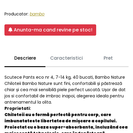
Producator:
bambo
Anunta-ma cand revine pe stoc!
Descriere
Caracteristici
Pret
Scutece Pants eco nr 4, 7-14 kg, 40 bucati, Bambo Nature
Chiloteii Bambo Nature sunt fini, confortabili și păstrează
chiar și cea mai sensibilă piele perfect uscată. Ușor de dat
jos si confortabil de imbrac inapoi, alegerea ideala pentru
antrenamentul la olita.
Proprietati:
Chiloteii au o
formă perfectă pentru corp
, care
imbunatateste libertatea de mișcare a copilului.
Proiectat cu
o baza super-absorbanta
, incluzând cea