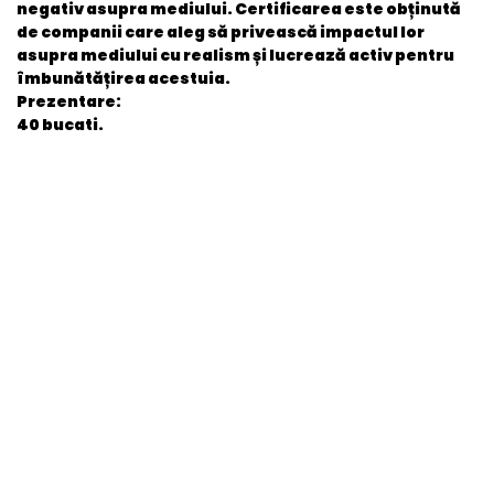
negativ asupra mediului. Certificarea este obținută
de companii care aleg să privească impactul lor
asupra mediului cu realism și lucrează activ pentru
îmbunătățirea acestuia.
Prezentare:
40 bucati.
General
EAN
5713571001844
Stare produs
Nou
item.product_type
Child