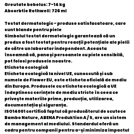
Greutate bebelus
: 7-14 kg
Absorbtie Rothwell:
726 ml
Testat dermatologic - produse satisfacatoare, care
sunt blande pentru piele
Simbolul testat dermatologic garantează că un
produs a fost testat pentru reacții potențiale ale pielii
de către un laborator independent. Aceasta
înseamnă că, pana și persoanele cu piele sensibilă,
pot folosi produsele noastre.
Eticheta ecologică
Eticheta ecologică la nivel UE, cunoscută și sub
numele de Flower EU, este eticheta oficială de mediu
din Europa. Produsele cu eticheta ecologică a UE
îndeplinesc cerințele de mediu stricte în ceea ce
privește materiile prime, producția, utilizarea,
documentația și siguranța.
ISO14001
certifică faptul că producătorul de scutece
Bambo Nature, ABENA Produktion A / S, are un sistem
de management al mediului. Standardul oferă un
cadru pentru companii pentru a-și minimiza impactul