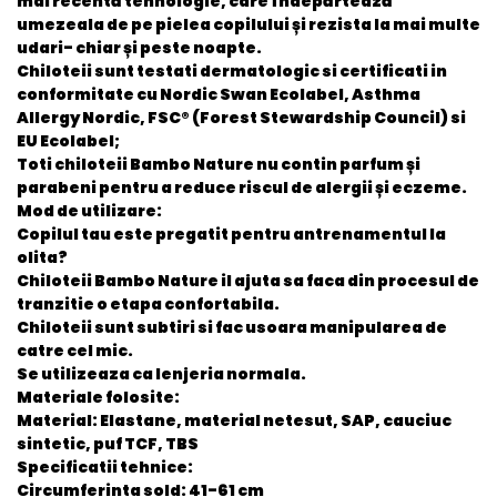
mai recentă tehnologie, care îndepărtează
umezeala de pe pielea copilului și rezista la mai multe
udari- chiar și peste noapte.
Chiloteii sunt
testati dermatologic
si certificati in
conformitate cu Nordic Swan Ecolabel, Asthma
Allergy Nordic, FSC® (Forest Stewardship Council) si
EU Ecolabel;
Toti chiloteii Bambo Nature
nu contin parfum și
parabeni
pentru a reduce riscul de alergii și eczeme.
Mod de utilizare:
Copilul tau este pregatit pentru antrenamentul la
olita?
Chiloteii Bambo Nature il ajuta sa faca din procesul de
tranzitie o etapa confortabila.
Chiloteii sunt subtiri si fac usoara manipularea de
catre cel mic.
Se utilizeaza ca lenjeria normala.
Materiale folosite:
Material: Elastane, material netesut, SAP, cauciuc
sintetic, puf TCF, TBS
Specificatii tehnice:
Circumferinta sold
: 41-61 cm