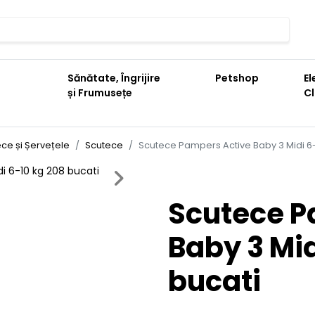
Sănătate, Îngrijire
Petshop
El
și Frumusețe
C
ce și Șervețele
Scutece
Scutece Pampers Active Baby 3 Midi 6-
Next
Scutece P
Baby 3 Mid
bucati