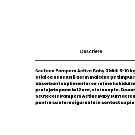
Descriere
Scutece Pampers Active Baby 3 Midi 6-10 kg
Stiai ca bebelusii dorm mai bine pe timpul
absorbant suplimentar ce retine lichidul m
protejata pana la 12 ore, zi si noapte. Deo
Scutecele Pampers Active Baby sunt acredi
pentru ca ofera siguranta in contact cu pi
General
EAN