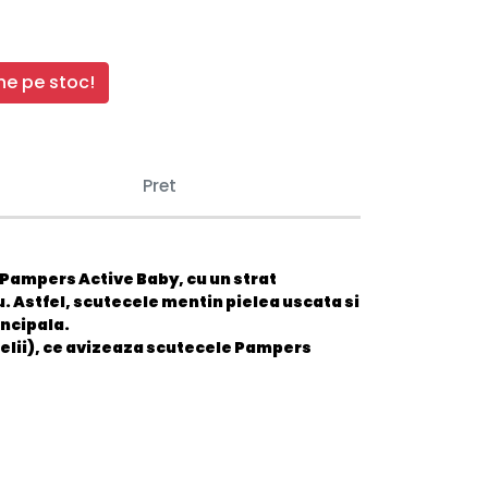
e pe stoc!
Pret
 Pampers Active Baby, cu un strat
. Astfel, scutecele mentin pielea uscata si
incipala.
elii), ce avizeaza scutecele Pampers