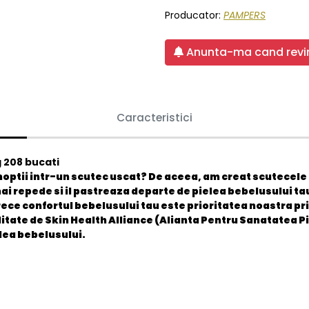
Producator:
PAMPERS
Anunta-ma cand revin
Caracteristici
 208 bucati
 noptii intr-un scutec uscat? De aceea, am creat scutecele
ai repede si il pastreaza departe de pielea bebelusului tau
arece confortul bebelusului tau este prioritatea noastra pr
tate de Skin Health Alliance (Alianta Pentru Sanatatea Pi
elea bebelusului.
8001090910745