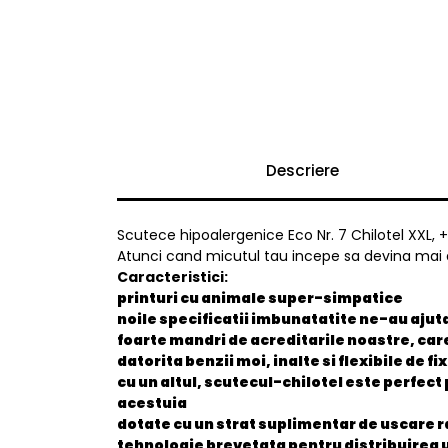
Descriere
Scutece hipoalergenice Eco Nr. 7 Chilotel XXL, +1
Atunci cand micutul tau incepe sa devina mai act
Caracteristici:
printuri cu animale super-simpatice
noile specificatii imbunatatite ne-au ajut
foarte mandri de acreditarile noastre, care
datorita benzii moi, inalte si flexibile de f
cu un altul, scutecul-chilotel este perfect
acestuia
dotate cu un strat suplimentar de uscare r
tehnologie brevetata pentru distribuirea 