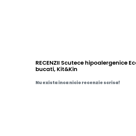
RECENZII Scutece hipoalergenice Eco N
bucati, Kit&Kin
Nu exista inca nicio recenzie scrisa!