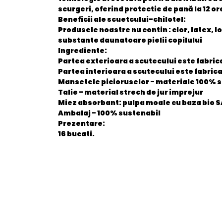
scurgeri, oferind protectie de pană la 12 or
Beneficii ale scuetcului-chilotel:
Produsele noastre nu contin : clor, latex, l
substante daunatoare pielii copilului
Ingrediente:
Partea exterioara a scutecului este fabric
Partea interioara a scutecului este fabric
Mansetele picioruselor - materiale 100% 
Talie - material strech de jur imprejur
Miez absorbant: pulpa moale cu baza bio SAP
Ambalaj - 100% sustenabil
Prezentare:
16 bucati.
General
EAN
Stare produs
item.product_type