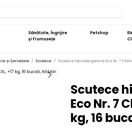
Sănătate, Îngrijire
Petshop
El
și Frumusețe
C
ce și Șervețele
Scutece
Scutece hipoalergenice Eco Nr. 7 Chilotel
Next
Scutece h
Eco Nr. 7 C
kg, 16 buc