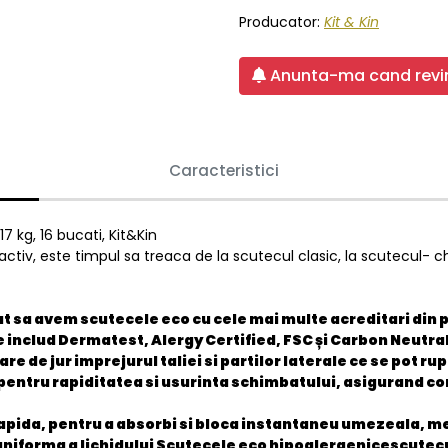
Producator:
Kit & Kin
Anunta-ma cand revin
Caracteristici
7 kg, 16 bucati, Kit&Kin
iv, este timpul sa treaca de la scutecul clasic, la scutecul- chi
at sa avem scutecele eco cu cele mai multe acreditari din
 includ Dermatest, Alergy Certified, FSC și Carbon Neutral
ixare de jur imprejurul taliei si partilor laterale ce se po
 pentru rapiditatea si usurinta schimbatului, asigurand con
apida, pentru a absorbi si bloca instantaneu umezeala, me
uniforma a lichidului Scutecele eco hipoalergenicescutecu