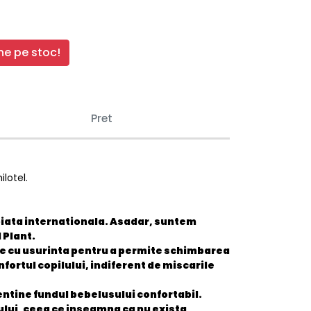
e pe stoc!
Pret
lotel.
 piata internationala. Asadar, suntem
 Plant.
t rupe cu usurinta pentru a permite schimbarea
fortul copilului, indiferent de miscarile
ntine fundul bebelusului confortabil.
lui, ceea ce inseamna ca nu exista