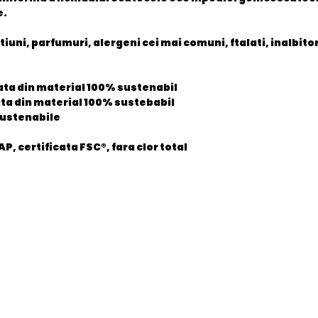
e.
otiuni, parfumuri, alergeni cei mai comuni, ftalati, inalbit
ata din material 100% sustenabil
ata din material 100% sustebabil
sustenabile
, certificata FSC®, fara clor total
5060479854721
Nou
Child