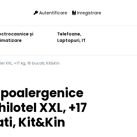
Autentificare
Inregistrare
ectrocasnice și
Telefoane,
limatizare
Laptopuri, IT
 XXL, +17 kg, 16 bucati, Kit&Kin
ipoalergenice
hilotel XXL, +17
ati, Kit&Kin