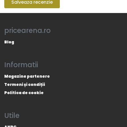
Salveaza recenzie
pricearena.ro
Blog
Informatii
Magazine partenere
Termeni și condiții
Politica de cookie
Utile
ANPC