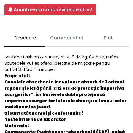
Anunta-ma cand revine pe stoc!
Descriere
Caracteristici
Pret
Scutece Fashion & Nature, Nr. 4, 9-14 kg, 84 buc, Pufies
Scutecele Pufies oferă libertate de mișcare pentru
activități fără întreruperi.
Proprietati:
Canalele absorbante inovatoare absorb de 3 ori mai
repede și oferă până la 12 ore de protecție împotriva
scurgerilor*, iar barierele duble protejează
împotriva scurgerilor laterale chiar și în timpul celor
mai dinamice jocuri.
Și sunt atât de moi și confortabile!
Teste interne de laborator
Materiale:
Componente: Pudră super-absorbantă (SAP), pulpă