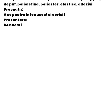
de puf, poliolefină, poliester, elastice, adezivi
Precautii:
A se pastra in loc uscat si aerisit
Prezentare:
84 bucati
General
EAN
3800024036354
Stare produs
Nou
item.product_type
Child