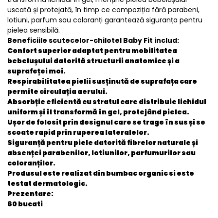
uscată și protejată, în timp ce compoziția fără parabeni,
lotiuni, parfum sau coloranți garantează siguranța pentru
pielea sensibilă.
Beneficiile scutecelor-chilotel Baby Fit includ:
Confort superior adaptat pentru mobilitatea
bebelușului datorită structurii anatomice și a
suprafeței moi.
Respirabilitatea pielii susținută de suprafața care
permite circulația aerului.
Absorbție eficientă cu stratul care distribuie lichidul
uniform și îl transformă în gel, protejând pielea.
Ușor de folosit prin designul care se trage în sus și se
scoate rapid prin ruperea lateralelor.
Siguranță pentru piele datorită fibrelor naturale și
absenței parabenilor, lotiunilor, parfumurilor sau
coloranților.
Produsul este realizat din bumbac organic si este
testat dermatologic.
Prezentare:
60 bucati