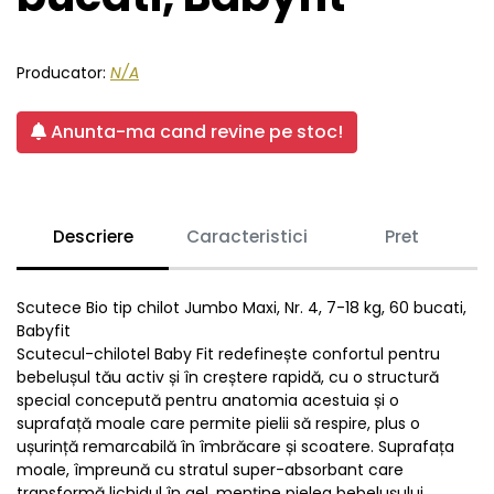
Producator:
N/A
Anunta-ma cand revine pe stoc!
Descriere
Caracteristici
Pret
Scutece Bio tip chilot Jumbo Maxi, Nr. 4, 7-18 kg, 60 bucati,
Babyfit
Scutecul-chilotel Baby Fit redefinește confortul pentru
bebelușul tău activ și în creștere rapidă, cu o structură
special concepută pentru anatomia acestuia și o
suprafață moale care permite pielii să respire, plus o
ușurință remarcabilă în îmbrăcare și scoatere. Suprafața
moale, împreună cu stratul super-absorbant care
transformă lichidul în gel, menține pielea bebelușului