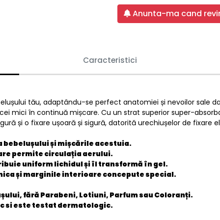
Anunta-ma cand revin
Caracteristici
elușului tău, adaptându-se perfect anatomiei și nevoilor sale da
 cei mici în continuă mișcare. Cu un strat superior super-absorba
ură și o fixare ușoară și sigură, datorită urechiușelor de fixare el
 bebelușului și mișcările acestuia.
are permite circulația aerului.
ibuie uniform lichidul și îl transformă în gel.
ica și marginile interioare concepute special.
șului, fără Parabeni, Lotiuni, Parfum sau Coloranți.
c si este testat dermatologic.