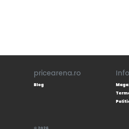
pricearena.ro
Inf
Blog
Magaz
Termen
Polit
© 2026