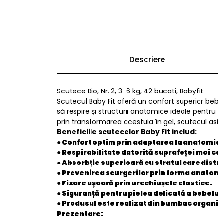
Descriere
Scutece Bio, Nr. 2, 3-6 kg, 42 bucati, Babyfit
Scutecul Baby Fit oferă un confort superior beb
să respire și structurii anatomice ideale pentru
prin transformarea acestuia în gel, scutecul asig
Beneficiile scutecelor Baby Fit includ:
● Confort optim prin adaptarea la anatomia
● Respirabilitate datorită suprafeței moi c
● Absorbție superioară cu stratul care distr
● Prevenirea scurgerilor prin forma anatom
● Fixare ușoară prin urechiușele elastice.
● Siguranță pentru pielea delicată a bebelu
● Produsul este realizat din bumbac organi
Prezentare: