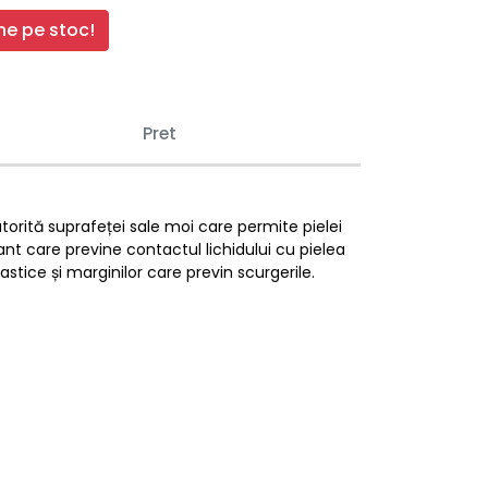
e pe stoc!
Pret
torită suprafeței sale moi care permite pielei
nt care previne contactul lichidului cu pielea
astice și marginilor care previn scurgerile.