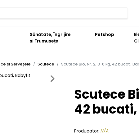
Sănătate, Îngrijire
Petshop
El
și Frumusețe
C
ce și Șervețele
Scutece
Scutece Bio, Nr. 2, 3-6 kg, 42 bucati, Bab
Next
Scutece Bio
42 bucati,
Producator:
N/A