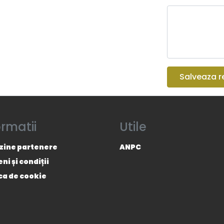
Salveaza r
ormatii
Utile
ine partenere
ANPC
i și condiții
ica de cookie