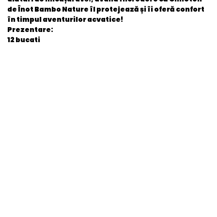
de Înot Bambo Nature îl protejează și îi oferă confort
în timpul aventurilor acvatice!
Prezentare:
12 bucati
General
EAN
5703538485947
Stare produs
Nou
item.product_type
Child