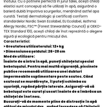
înotului. Cu o potrivire perfectă în jurul taliei, acești chiloți
elastici sunt concepuți să fie utilizați în apă, asigurând o
barieră dublă împotriva scurgerilor, menținând astfel apa
curată. Testați dermatologic și certificați conform
standardelor Nordic Swan Ecolabel, EU Ecolabel, Asthma
Allergy Nordic, FSC™ (Forest Stewardship Council) și OEKO-
TEX Standard 100, acești chiloți de înot reprezintă o alegere
sigură și ecologică pentru micuțul dvs.
Caracteristici:
> Greutatea utilizatorului: 12+ kg
> Dimensiunea șoldului: 26-28 cm
Mod de utilizare:
Înainte de a intra în apă, puneți chiloțelul special
bebelușului. Pentru mai multă siguranță, piscinele
publice recomandă utilizarea unei dubluri
impermeabile suplimentare peste scutec. Când
scutecul se murdărește, îl puteți schimba cu
ușurință, rupând părțile laterale. Asigurați-vă că
bebelușul este curat și uscat înainte de a îmbrăca un
chiloțel de înot nou.
Bucurați-vă de momente pline de distracție în apă
alături de micuțul dvs., având încredere că Chiloteii