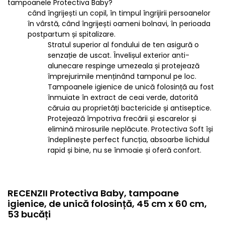
tampoanele Protectiva Baby?
când îngrijești un copil, în timpul îngrijirii persoanelor
în vârstă, când îngrijești oameni bolnavi, în perioada
postpartum și spitalizare.
Stratul superior al fondului de ten asigură o
senzație de uscat. Învelișul exterior anti-
alunecare respinge umezeala și protejează
împrejurimile menținând tamponul pe loc.
Tampoanele igienice de unică folosință au fost
înmuiate în extract de ceai verde, datorită
căruia au proprietăți bactericide și antiseptice.
Protejează împotriva frecării și escarelor și
elimină mirosurile neplăcute. Protectiva Soft își
îndeplinește perfect funcția, absoarbe lichidul
rapid și bine, nu se înmoaie și oferă confort.
RECENZII Protectiva Baby, tampoane
igienice, de unică folosință, 45 cm x 60 cm,
53 bucăți