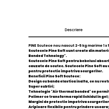
Descriere
PINE Scutece nou nascut 2-5 kg marime 1 x 
Scutecele Pine Soft sunt create din materia
Bonded Tehnology".
Scutecele Pine Soft pentru bebelusi absorb
cauzate de scutec. Scutecele Pine Soft au u
pentru protectie impotriva scurgerilor.
Beneficii Pine Soft Scutece:
Design cu banda elastica inalta, ce nu res
Super subtiri;
Tehnologie "Air thermal bonded" ce permit
Polimer ce transforma rapid lichidul in gel;
Margini de protectie impotriva scurgerilor
Aripioare flexibile pentru prindere usoara