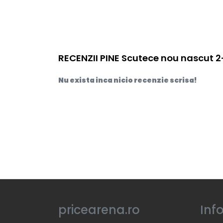
RECENZII PINE Scutece nou nascut 2
Nu exista inca nicio recenzie scrisa!
pricearena.ro
Inf