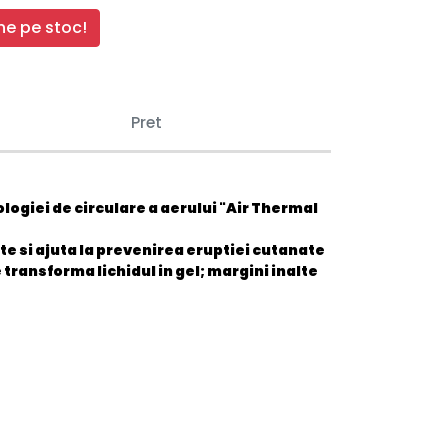
e pe stoc!
Pret
logiei de circulare a aerului "Air Thermal
te si ajuta la prevenirea eruptiei cutanate
 transforma lichidul in gel; margini inalte