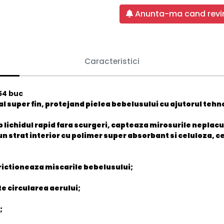
Anunta-ma cand revin
Caracteristici
54 buc
l super fin, protejand pielea bebelusului cu ajutorul tehno
 lichidul rapid fara scurgeri, capteaza mirosurile neplacu
n strat interior cu polimer super absorbant si celuloza, ce
trictioneaza miscarile bebelusului;
e circularea aerului;
;
;