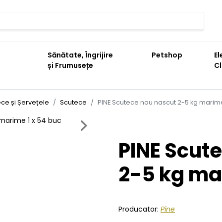
Sănătate, Îngrijire
Petshop
El
și Frumusețe
C
ce și Șervețele
Scutece
PINE Scutece nou nascut 2-5 kg marime
Next
PINE Scut
2-5 kg ma
Producator:
Pine