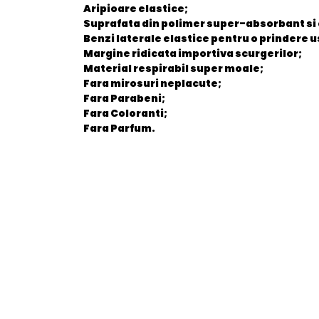
Aripioare elastice;
Suprafata din polimer super-absorbant si 
Benzi laterale elastice pentru o prindere 
Margine ridicata importiva scurgerilor;
Material respirabil super moale;
Fara mirosuri neplacute;
Fara Parabeni;
Fara Coloranti;
Fara Parfum.
General
EAN
Stare produs
item.product_type