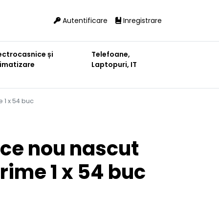
Autentificare
Inregistrare
ectrocasnice și
Telefoane,
limatizare
Laptopuri, IT
 1 x 54 buc
ece nou nascut
rime 1 x 54 buc