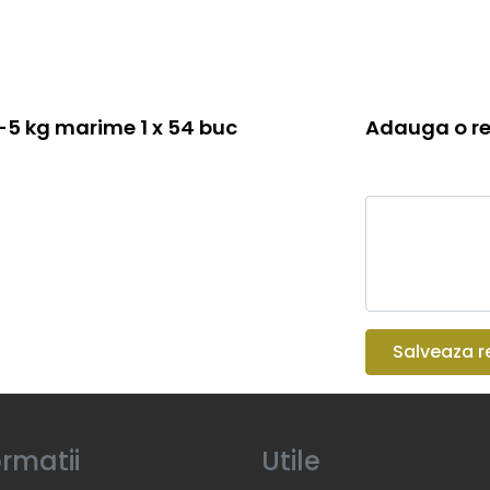
-5 kg marime 1 x 54 buc
Adauga o re
Salveaza r
ormatii
Utile