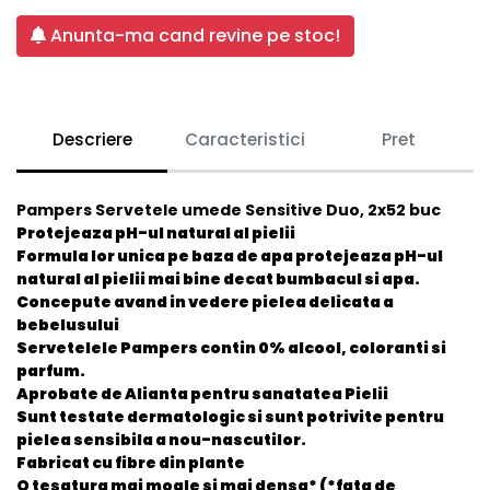
Anunta-ma cand revine pe stoc!
Descriere
Caracteristici
Pret
Pampers Servetele umede Sensitive Duo, 2x52 buc
Protejeaza pH-ul natural al pielii
Formula lor unica pe baza de apa protejeaza pH-ul
natural al pielii mai bine decat bumbacul si apa.
Concepute avand in vedere pielea delicata a
bebelusului
Servetelele Pampers contin 0% alcool, coloranti si
parfum.
Aprobate de Alianta pentru sanatatea Pielii
Sunt testate dermatologic si sunt potrivite pentru
pielea sensibila a nou-nascutilor.
Fabricat cu fibre din plante
O tesatura mai moale si mai densa* (*fata de