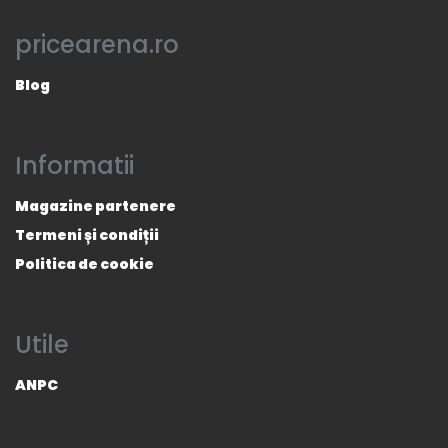
pricearena.ro
Blog
Informatii
Magazine partenere
Termeni și condiții
Politica de cookie
Utile
ANPC