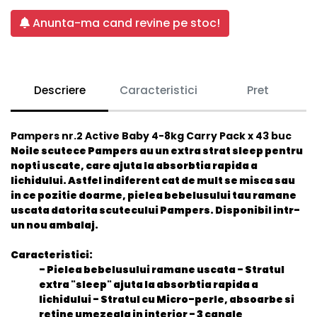
Anunta-ma cand revine pe stoc!
Descriere
Caracteristici
Pret
Pampers nr.2 Active Baby 4-8kg Carry Pack x 43 buc
Noile scutece Pampers au un extra strat sleep pentru
nopti uscate, care ajuta la absorbtia rapida a
lichidului. Astfel indiferent cat de mult se misca sau
in ce pozitie doarme, pielea bebelusului tau ramane
uscata datorita scutecului Pampers. Disponibil intr-
un nou ambalaj.
Caracteristici:
- Pielea bebelusului ramane uscata - Stratul
extra "sleep" ajuta la absorbtia rapida a
lichidului - Stratul cu Micro-perle, absoarbe si
retine umezeala in interior - 3 canale