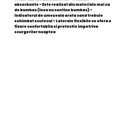
absorbante - Este realizat din materiale moi ca
de bumbac (insa nu contine bumbac) -
Indicatorul de umezeala arata cand trebuie
schimbat scutecul - Laterale flexibile ce ofera o
fixare confortabila si protectie impotriva
scurgerilor noaptea
General
EAN
8001090910127
Stare produs
Nou
item.product_type
Child