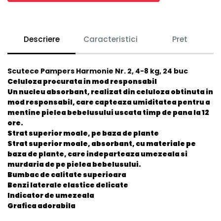
Descriere
Caracteristici
Pret
Scutece Pampers Harmonie Nr. 2, 4-8 kg, 24 buc
Celuloza procurata in mod responsabil
Un nucleu absorbant, realizat din celuloza obtinuta in
mod responsabil, care capteaza umiditatea pentru a
mentine pielea bebelusului uscata timp de pana la 12
ore.
Strat superior moale, pe baza de plante
Strat superior moale, absorbant, cu materiale pe
baza de plante, care indeparteaza umezeala si
murdaria de pe pielea bebelusului.
Bumbac de calitate superioara
Benzi laterale elastice delicate
Indicator de umezeala
Grafica adorabila