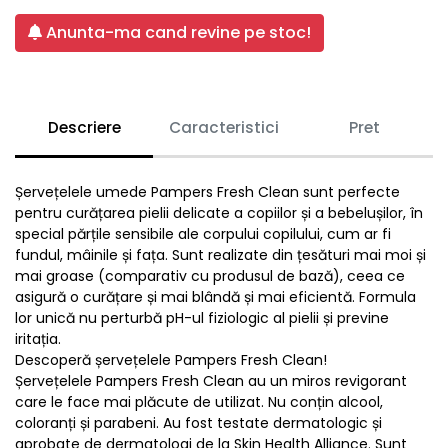
Anunta-ma cand revine pe stoc!
Descriere
Caracteristici
Pret
Șervețelele umede Pampers Fresh Clean sunt perfecte
pentru curățarea pielii delicate a copiilor și a bebelușilor, în
special părțile sensibile ale corpului copilului, cum ar fi
fundul, mâinile și fața. Sunt realizate din țesături mai moi și
mai groase (comparativ cu produsul de bază), ceea ce
asigură o curățare și mai blândă și mai eficientă. Formula
lor unică nu perturbă pH-ul fiziologic al pielii și previne
iritația.
Descoperă șervețelele Pampers Fresh Clean!
Șervețelele Pampers Fresh Clean au un miros revigorant
care le face mai plăcute de utilizat. Nu conțin alcool,
coloranți și parabeni. Au fost testate dermatologic și
aprobate de dermatologi de la Skin Health Alliance. Sunt