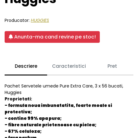
Producator:
HUGGIES
Anunta-ma cand revine pe stoc!
Descriere
Caracteristici
Pret
Pachet Servetele umede Pure Extra Care, 3 x 56 bucati,
Huggies
Proprietati:
- formula noua imbunatatita, foarte moale si
protectiva;
- contine 99% apa pura;
- fibre naturale prietenoase cu pielea;
- 67% celuloza;
- fara parfum.