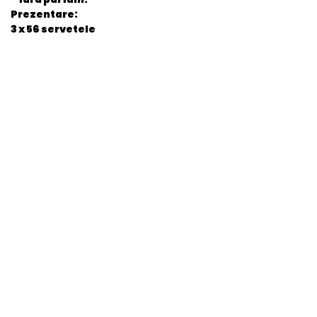
Prezentare:
3 x 56 servetele
General
EAN
5029054222119
Stare produs
Nou
item.product_type
Child