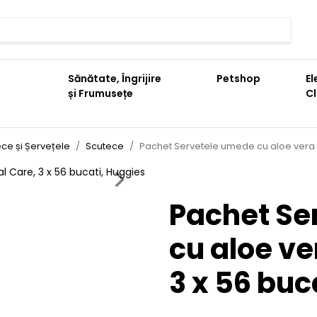
Sănătate, Îngrijire
Petshop
El
și Frumusețe
C
ce și Șervețele
Scutece
Pachet Servetele umede cu aloe vera N
Next
Pachet Se
cu aloe ve
3 x 56 buc