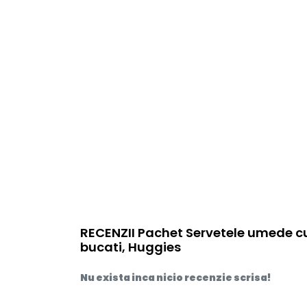
RECENZII Pachet Servetele umede cu 
bucati, Huggies
Nu exista inca nicio recenzie scrisa!