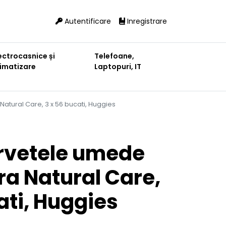
Autentificare
Inregistrare
ectrocasnice și
Telefoane,
limatizare
Laptopuri, IT
atural Care, 3 x 56 bucati, Huggies
rvetele umede
ra Natural Care,
ati, Huggies