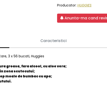
Producator:
HUGGIES
Anunta-ma cand revin
Caracteristici
re, 3 x 56 bucati, Huggies
ura groasa, fara alcool, cu aloe vera;
din zona scutecului;
rosop moale de bumbac cu apa;
utului.