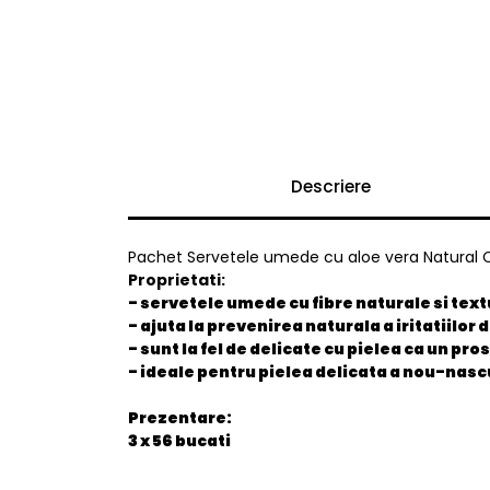
Descriere
Pachet Servetele umede cu aloe vera Natural Ca
Proprietati:
- servetele umede cu fibre naturale si text
- ajuta la prevenirea naturala a iritatiilor 
- sunt la fel de delicate cu pielea ca un p
- ideale pentru pielea delicata a nou-nasc
Prezentare:
3 x 56 bucati
General