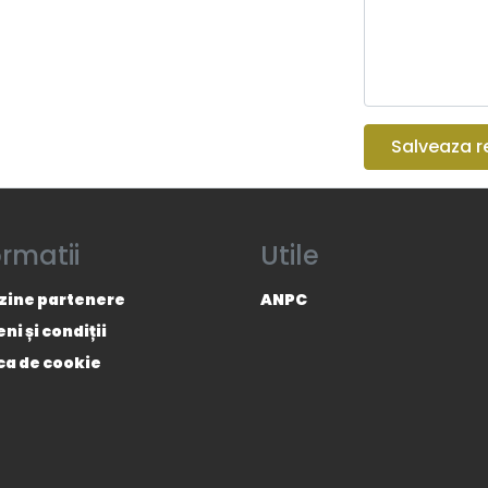
Salveaza r
ormatii
Utile
ine partenere
ANPC
i și condiții
ica de cookie