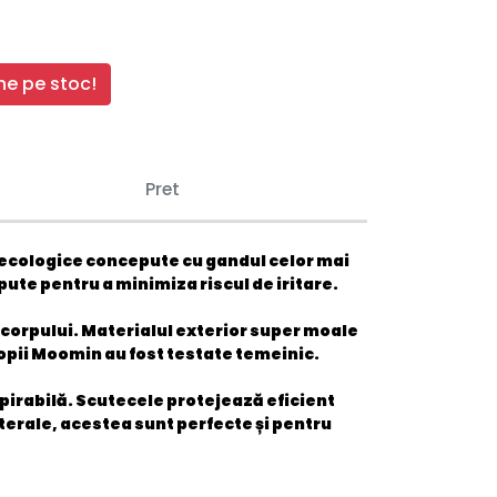
e pe stoc!
Pret
ecologice concepute cu gandul celor mai
pute pentru a minimiza riscul de iritare.
a corpului. Materialul exterior super moale
opii Moomin au fost testate temeinic.
espirabilă. Scutecele protejează eficient
aterale, acestea sunt perfecte și pentru