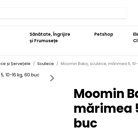
Sănătate, Îngrijire
Petshop
El
și Frumusețe
C
ce și Șervețele
Scutece
Moomin Baby, scutece, mărimea 5, 10-1
Next
Moomin Ba
mărimea 5,
buc