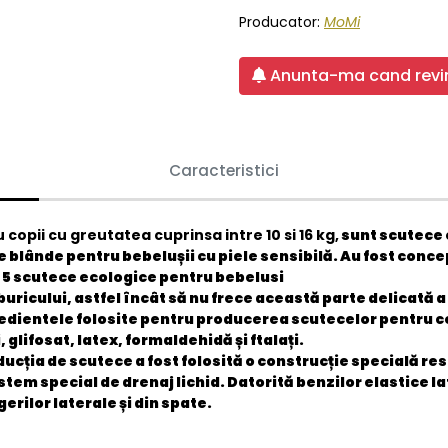
Producator:
MoMi
Anunta-ma cand revin
Caracteristici
opii cu greutatea cuprinsa intre 10 si 16 kg,
sunt scutece 
e blânde pentru bebelușii cu piele sensibilă. Au fost conce
5 scutece ecologice pentru bebelusi
 buricului, astfel încât să nu frece această parte delicată 
redientele folosite pentru producerea scutecelor pentru c
glifosat, latex, formaldehidă și ftalați.
producția de scutece a fost folosită o construcție specială r
stem special de drenaj lichid. Datorită benzilor elastice l
erilor laterale și din spate.