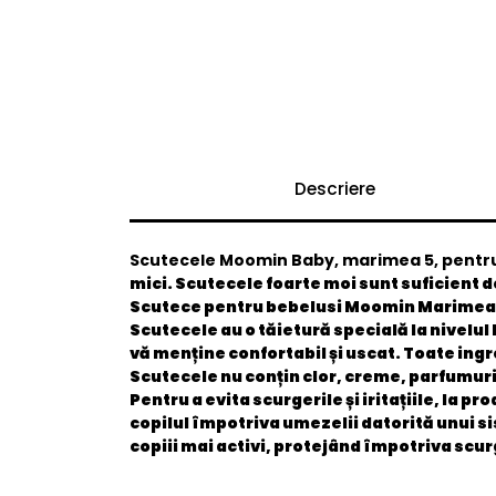
Descriere
Scutecele Moomin Baby, marimea 5, pentru c
mici. Scutecele foarte moi sunt suficient d
Scutece pentru bebelusi Moomin Marimea 
Scutecele au o tăietură specială la nivelul
vă menține confortabil și uscat. Toate ing
Scutecele nu conțin clor, creme, parfumuri, 
Pentru a evita scurgerile și iritațiile, la 
copilul împotriva umezelii datorită unui si
copiii mai activi, protejând împotriva scurg
General