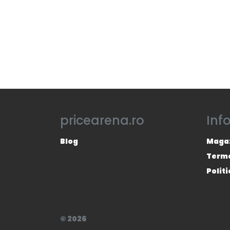
pricearena.ro
Inf
Blog
Magaz
Termen
Polit
© 2026